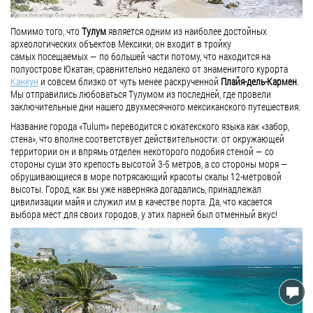
Помимо того, что
Тулум
является одним из наиболее достойных
археологических объектов Мексики, он входит в тройку
самых посещаемых — по большей части потому, что находится на
полуострове Юкатан, сравнительно недалеко от знаменитого курорта
Канкун
и совсем близко от чуть менее раскрученной
Плайя-дель-Кармен
.
Мы отправились любоваться Тулумом из последней, где провели
заключительные дни нашего двухмесячного мексиканского путешествия.
Название города «Tulum» переводится с юкатекского языка как «забор,
стена», что вполне соответствует действительности: от окружающей
территории он и впрямь отделен некоторого подобия стеной — со
стороны суши это крепость высотой 3-5 метров, а со стороны моря —
обрушивающиеся в море потрясающий красоты скалы 12-метровой
высоты. Город, как вы уже наверняка догадались, принадлежал
цивилизации майя и служил им в качестве порта. Да, что касается
выбора мест для своих городов, у этих парней был отменный вкус!