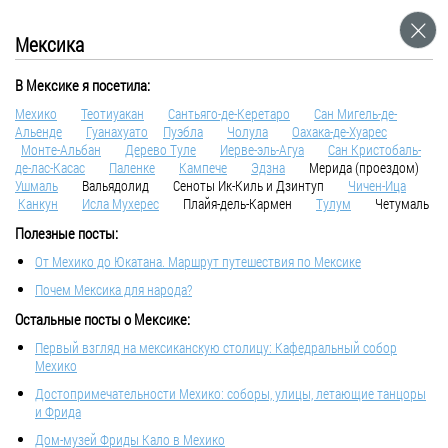
Найхарн. Заключительное
Июль 17, 2018
Мексика
Россия
В Мексике я посетила:
В продолжение рассказа про наш любимый пляж на Пхукете.
Мехико
Теотиуакан
Сантьяго-де-Керетаро
Сан Мигель-де-
Театр начинается с вешалки, а Найхарн с парковки. Мотобайки здесь принято
Альенде
Гуанахуато
Пуэбла
Чолула
Оахака-де-Хуарес
выстраивать в стройные ряды и...
Монте-Альбан
Дeрево Туле
Иерве-эль-Агуа
Сан Кристобаль-
де-лас-Касас
Паленке
Кампече
Эдзна
Мерида (проездом)
Ушмаль
Вальядолид Сеноты Ик-Киль и Дзинтуп
Чичен-Ица
Канкун
Исла Мухерес
Плайя-дель-Кармен
Тулум
Четумаль
Полезные посты:
От Мехико до Юкатана. Маршрут путешествия по Мексике
Почем Мексика для народа?
Остальные посты о Мексике:
Первый взгляд на мексиканскую столицу: Кафедральный собор
Мехико
Достопримечательности Мехико: соборы, улицы, летающие танцоры
и Фрида
Дом-музей Фриды Кало в Мехико