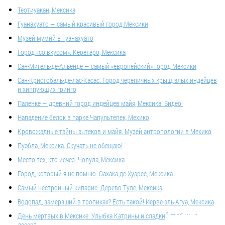
Теотиуакан, Мексика
Про Найхарн и бунгало, которого больше нет
Апрель 26, 2018
Гуанахуато — самый красивый город Мексики
Таиланд
Музей мумий в Гуанахуато
Было бы несправедливо написать про пляж Найхарн и не упомянуть о
Город «со вкусом». Керетаро, Мексика
примыкающем к нему районе с одноименным названием. Расположенный на
паре-тройке убегающих от...
Сан-Мигель-де-Альенде — самый «европейский» город Мексики
Сан-Кристобаль-де-лас-Касас. Город черепичных крыш, злых индейцев
и хиппующих гринго
Паленке — древний город индейцев майя, Мексика. Видео!
Нападение белок в парке Чапультепек, Мехико
Кровожадные тайны ацтеков и майя. Музей антропологии в Мехико
Пуэбла, Мексика. Скучать не обещаю!
Место тех, кто исчез. Чолула, Мексика
Город, который я не помню. Оахака-де-Хуарес, Мексика
Самый нестройный кипарис. Дерево Туле, Мексика
Водопад, замерзший в тропиках? Есть такой! Иерве-эль-Агуа, Мексика
День мертвых в Мексике. Улыбка Катрины и сладкий гробик на
десерт