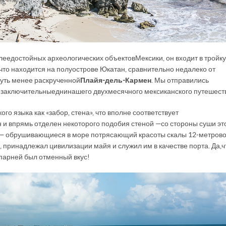
лее достойных археологических объектов Мексики, он входит в тройку
что находится на полуострове Юкатан, сравнительно недалеко от
 чуть менее раскрученной
Плайя-дель-Кармен
. Мы отправились
 заключительные дни нашего двухмесячного мексиканского путешест
го языка как «забор, стена», что вполне соответствует
 и впрямь отделен некоторого подобия стеной — со стороны суши эт
ря — обрушивающиеся в море потрясающий красоты скалы 12-метров
, принадлежал цивилизации майя и служил им в качестве порта. Да, ч
 парней был отменный вкус!