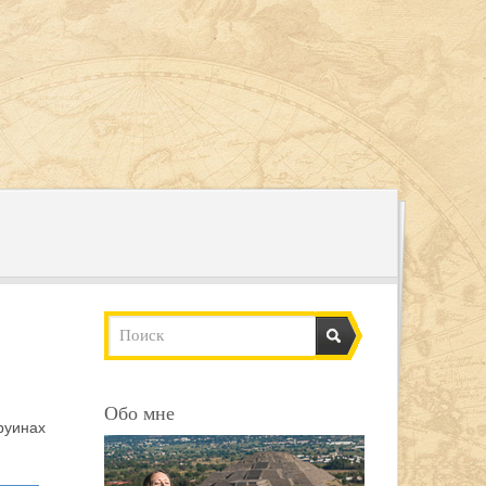
Обо мне
 руинах