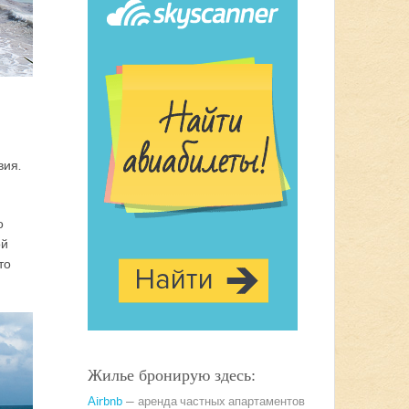
вия.
о
ой
то
Жилье бронирую здесь:
Airbnb
— аренда частных апартаментов