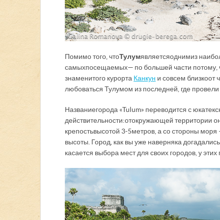
Помимо того, что
Тулум
является одним из наибо
самых посещаемых — по большей части потому, 
знаменитого курорта
Канкун
и совсем близко от
любоваться Тулумом из последней, где провели
Название города «Tulum» переводится с юкатекско
действительности: от окружающей территории он
крепость высотой 3-5 метров, а со стороны мо
высоты. Город, как вы уже наверняка догадались
касается выбора мест для своих городов, у этих