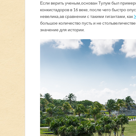
Если верить ученым, основан Тулум был примерн
конкистадоров в 16 веке, после чего быстро оп
невелика, а в сравнении с такими гигантами, как
большое количество пусть и не столь величест
значение для истории.