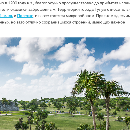
о в 1200 году н.э., благополучно просуществовал до прибытия испа
устел и оказался заброшенным. Территория города Тулум относитель
Ушмаль
и
Паленке
, и вовсе кажется микрорайоном. При этом здесь и
венных, но зато отлично сохранившихся строений, имеющих важное