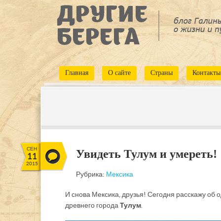
Главная
О сайте
Страны
Контакты
СЕН
Увидеть Тулум и умереть!
11
2015
Рубрика:
Мексика
И снова Мексика, друзья! Сегодня расскажу об 
древнего города
Тулум
.