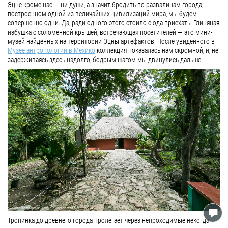
Эцне кроме нас — ни души, а значит бродить по развалинам города,
построенном одной из величайших цивилизаций мира, мы будем
совершенно одни. Да, ради одного этого стоило сюда приехать! Глиняная
избушка с соломенной крышей, встречающая посетителей — это мини-
музей найденных на территории Эцны артефактов. После увиденного в
Музее антропологии в Мехико
коллекция показалась нам скромной, и, не
задерживаясь здесь надолго, бодрым шагом мы двинулись дальше.
Тропинка до древнего города пролегает через непроходимые некогда