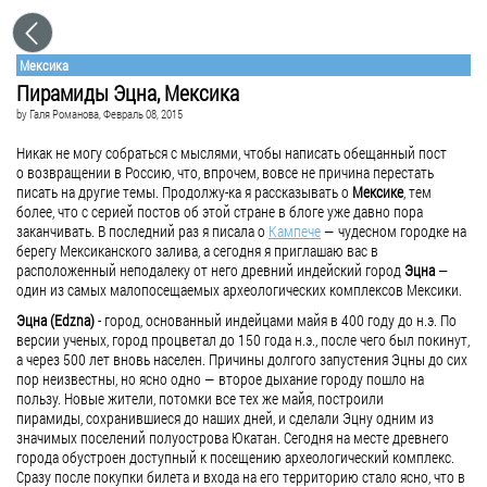
Мексика
Пирамиды Эцна, Мексика
by
Галя Романова
, Февраль 08, 2015
Никак не могу собраться с мыслями, чтобы написать обещанный пост
о возвращении в Россию, что, впрочем, вовсе не причина перестать
писать на другие темы. Продолжу-ка я рассказывать о
Мексике
, тем
более, что с серией постов об этой стране в блоге уже давно пора
заканчивать. В последний раз я писала о
Кампече
— чудесном городке на
берегу Мексиканского залива, а сегодня я приглашаю вас в
расположенный неподалеку от него древний индейский город
Эцна
—
один из самых малопосещаемых археологических комплексов Мексики.
Эцна (Edzna)
- город, основанный индейцами майя в 400 году до н.э. По
версии ученых, город процветал до 150 года н.э., после чего был покинут,
а через 500 лет вновь населен. Причины долгого запустения Эцны до сих
пор неизвестны, но ясно одно — второе дыхание городу пошло на
пользу. Новые жители, потомки все тех же майя, построили
пирамиды, сохранившиеся до наших дней, и сделали Эцну одним из
значимых поселений полуострова Юкатан. Сегодня на месте древнего
города обустроен доступный к посещению археологический комплекс.
Сразу после покупки билета и входа на его территорию стало ясно, что в