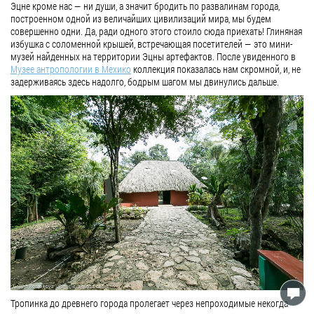
Эцне кроме нас — ни души, а значит бродить по развалинам города,
построенном одной из величайших цивилизаций мира, мы будем
совершенно одни. Да, ради одного этого стоило сюда приехать! Глиняная
избушка с соломенной крышей, встречающая посетителей — это мини-
музей найденных на территории Эцны артефактов. После увиденного в
Музее антропологии в Мехико
коллекция показалась нам скромной, и, не
задерживаясь здесь надолго, бодрым шагом мы двинулись дальше.
Тропинка до древнего города пролегает через непроходимые некогда