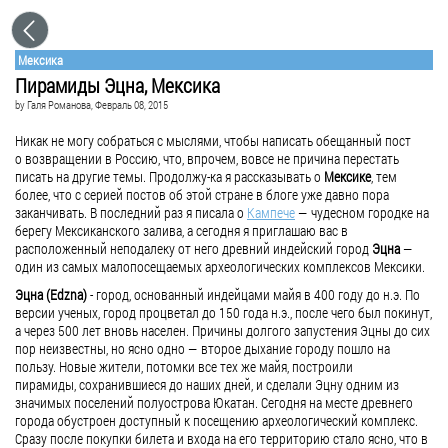
Мексика
Пирамиды Эцна, Мексика
by
Галя Романова
, Февраль 08, 2015
Никак не могу собраться с мыслями, чтобы написать обещанный пост
о возвращении в Россию, что, впрочем, вовсе не причина перестать
писать на другие темы. Продолжу-ка я рассказывать о
Мексике
, тем
более, что с серией постов об этой стране в блоге уже давно пора
заканчивать. В последний раз я писала о
Кампече
— чудесном городке на
берегу Мексиканского залива, а сегодня я приглашаю вас в
расположенный неподалеку от него древний индейский город
Эцна
—
один из самых малопосещаемых археологических комплексов Мексики.
Эцна (Edzna)
- город, основанный индейцами майя в 400 году до н.э. По
версии ученых, город процветал до 150 года н.э., после чего был покинут,
а через 500 лет вновь населен. Причины долгого запустения Эцны до сих
пор неизвестны, но ясно одно — второе дыхание городу пошло на
пользу. Новые жители, потомки все тех же майя, построили
пирамиды, сохранившиеся до наших дней, и сделали Эцну одним из
значимых поселений полуострова Юкатан. Сегодня на месте древнего
города обустроен доступный к посещению археологический комплекс.
Сразу после покупки билета и входа на его территорию стало ясно, что в