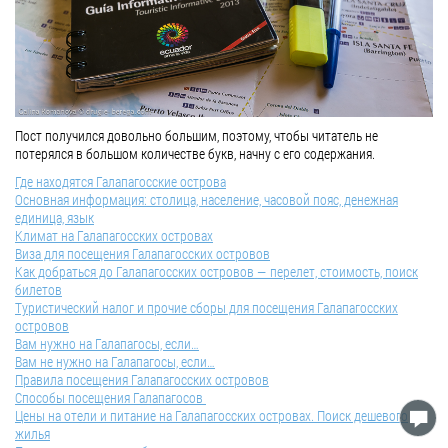
Пост получился довольно большим, поэтому, чтобы читатель не
потерялся в большом количестве букв, начну с его содержания.
Где находятся Галапагосские острова
Основная информация: столица, население, часовой пояс, денежная
единица, язык
Климат на Галапагосских островах
Виза для посещения Галапагосских островов
Как добраться до Галапагосских островов — перелет, стоимость, поиск
билетов
Туристический налог и прочие сборы для посещения Галапагосских
островов
Вам нужно на Галапагосы, если…
Вам не нужно на Галапагосы, если…
Правила посещения Галапагосских островов
Способы посещения Галапагосов
Цены на отели и питание на Галапагосских островах. Поиск дешевого
жилья