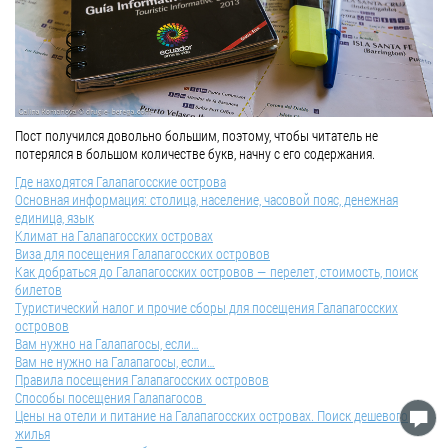
Пост получился довольно большим, поэтому, чтобы читатель не
потерялся в большом количестве букв, начну с его содержания.
Где находятся Галапагосские острова
Основная информация: столица, население, часовой пояс, денежная
единица, язык
Климат на Галапагосских островах
Виза для посещения Галапагосских островов
Как добраться до Галапагосских островов — перелет, стоимость, поиск
билетов
Туристический налог и прочие сборы для посещения Галапагосских
островов
Вам нужно на Галапагосы, если…
Вам не нужно на Галапагосы, если…
Правила посещения Галапагосских островов
Способы посещения Галапагосов
Цены на отели и питание на Галапагосских островах. Поиск дешевого
жилья