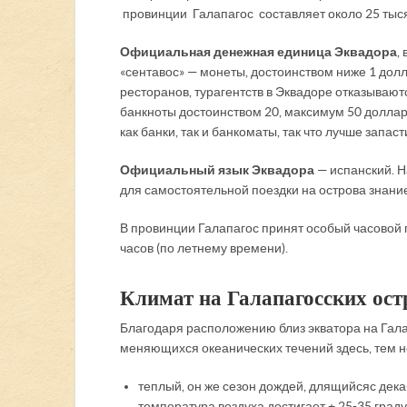
провинции Галапагос составляет около 25 тыся
Официальная денежная единица Эквадора
,
«сентавос» — монеты, достоинством ниже 1 дол
ресторанов, турагентств в Эквадоре отказываю
банкноты достоинством 20, максимум 50 доллар
как банки, так и банкоматы, так что лучше запас
Официальный язык Эквадора
— испанский. Н
для самостоятельной поездки на острова знани
В провинции Галапагос принят особый часовой п
часов (по летнему времени).
Климат на Галапагосских ост
Благодаря расположению близ экватора на Галап
меняющихся океанических течений здесь, тем н
теплый, он же сезон дождей, длящийся с де
температура воздуха достигает + 25-35 граду