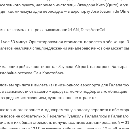
населенного пункта, например из столицы Эквадора Кито (Quito), а уж
дет как минимум одна пересадка — в аэропорту Jose Joaquin de Olmed
яются самолеты трех авиакомпаний: LAN, Tame, AeroGal.
 час 50 минут. Ориентировочная стоимость перелета в оба конца - 
билетов и наличия спецпредложений авиаперевозчиков она может бы
имающие рейсы с континента: Seymour Airport на острове Бальтра,
stobal на острове Сан-Кристобаль.
овием прилета и вылета «в» и «из» одного аэропорта для Галапагос
, в зависимости от вашего маршрута, можно подбирать комбинацию
, за редким исключением, существенно не отразится.
илетов много заранее и одновременную оплату перелета в обе стор
кже вовсе не обязательно. Перелеты Гуаякиль-Галапагосы и Галапаго
при этом их общая стоимость получилась ниже запланированной — 31
 обошелся нам в 171$ на каждого, «обратно» — всего за 10 дней, и ст