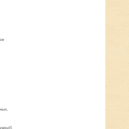
кое
ных,
aquil).