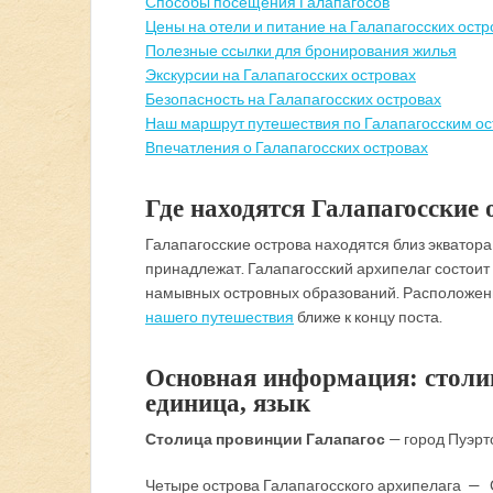
Способы посещения Галапагосов
Цены на отели и питание на Галапагосских остр
Полезные ссылки для бронирования жилья
Экскурсии на Галапагосских островах
Безопасность на Галапагосских островах
Наш маршрут путешествия по Галапагосским о
Впечатления о Галапагосских островах
Где находятся Галапагосские 
Галапагосские острова находятся близ экватора 
принадлежат. Галапагосский архипелаг состоит и
намывных островных образований. Расположени
нашего путешествия
ближе к концу поста.
Основная информация: столиц
единица, язык
Столица провинции Галапагос
— город Пуэрт
Четыре острова Галапагосского архипелага —