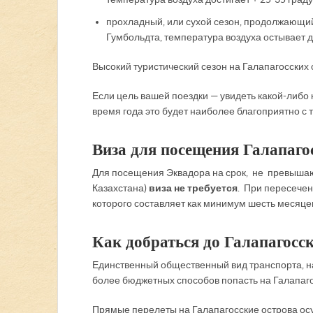
прохладный, или сухой сезон, продолжающий
Гумбольдта, температура воздуха остывает до
Высокий туристический сезон на Галапагосских 
Если цель вашей поездки — увидеть какой-либо к
время года это будет наиболее благоприятно с т
Виза для посещения Галапаго
Для посещения Эквадора на срок, не превышаю
Казахстана)
виза не требуется
. При пересечен
которого составляет как минимум шесть месяцев
Как добраться до Галапагосс
Единственный общественный вид транспорта, на
более бюджетных способов попасть на Галапаго
Прямые перелеты на Галапагосские острова осущ