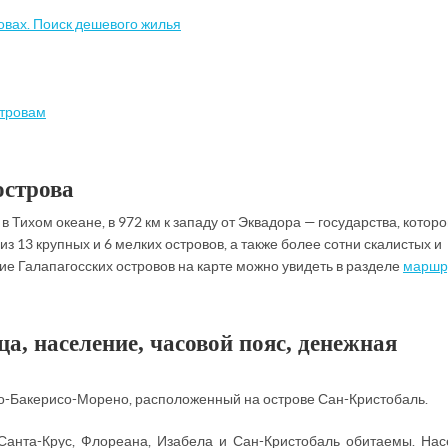
овах. Поиск дешевого жилья
стровам
острова
в Тихом океане, в 972 км к западу от Эквадора — государства, котор
з 13 крупных и 6 мелких островов, а также более сотни скалистых и
е Галапагосских островов на карте можно увидеть в разделе
маршр
а, население, часовой пояс, денежная
о-Бакерисо-Морено, расположенный на острове Сан-Кристобаль.
 Санта-Крус, Флореана, Изабела и Сан-Кристобаль обитаемы. На