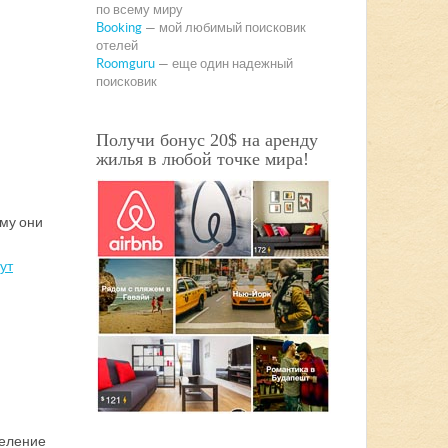
по всему миру
Booking
— мой любимый поисковик
отелей
Roomguru
— еще один надежный
поисковик
Получи бонус 20$ на аренду
жилья в любой точке мира!
ому они
ут
селение