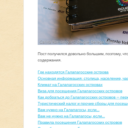
Пост получился довольно большим, поэтому, что
содержания.
Где находятся Галапагосские острова
Основная информация: столица, население, час
Климат на Галапагосских островах
Виза для посещения Галапагосских островов
Как добраться до Галапагосских островов — пере
Туристический налог и прочие сборы для посещ
Вам нужно на Галапагосы, если…
Вам не нужно на Галапагосы, если…
Правила посещения Галапагосских островов