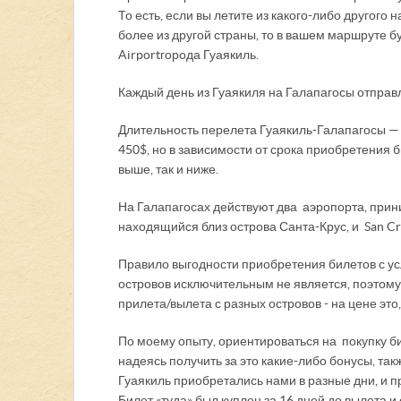
То есть, если вы летите из какого-либо другого 
более из другой страны, то в вашем маршруте бу
Airport города Гуаякиль.
Каждый день из Гуаякиля на Галапагосы отправл
Длительность перелета Гуаякиль-Галапагосы — 1
450$, но в зависимости от срока приобретения 
выше, так и ниже.
На Галапагосах действуют два аэропорта, прин
находящийся близ острова Санта-Крус, и San Cri
Правило выгодности приобретения билетов с усл
островов исключительным не является, поэтому
прилета/вылета с разных островов - на цене это
По моему опыту, ориентироваться на покупку б
надеясь получить за это какие-либо бонусы, та
Гуаякиль приобретались нами в разные дни, и 
Билет «туда» был куплен за 16 дней до вылета и