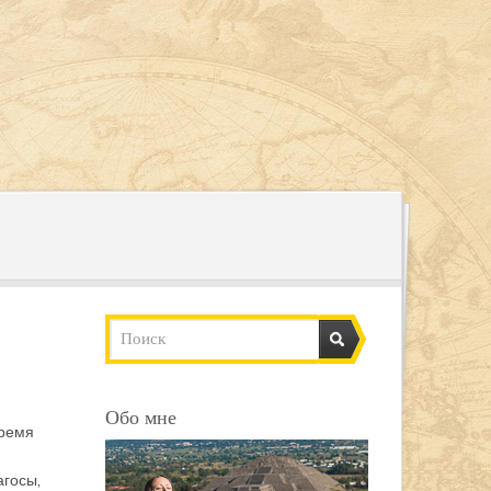
Обо мне
время
агосы,