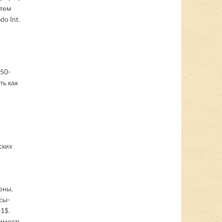
 тем
o Int.
350-
ть как
ских
оны,
сы-
1$.
оимость