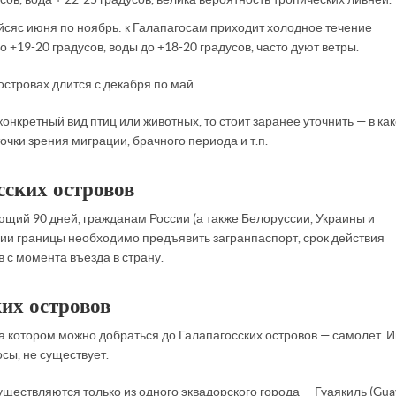
ся с июня по ноябрь: к Галапагосам приходит холодное течение
 +19-20 градусов, воды до +18-20 градусов, часто дуют ветры.
островах длится с декабря по май.
онкретный вид птиц или животных, то стоит заранее уточнить — в ка
очки зрения миграции, брачного периода и т.п.
сских островов
щий 90 дней, гражданам России (а также Белоруссии, Украины и
ии границы необходимо предъявить загранпаспорт, срок действия
 с момента въезда в страну.
ких островов
 котором можно добраться до Галапагосских островов — самолет. И
сы, не существует.
ествляются только из одного эквадорского города — Гуаякиль (Guay