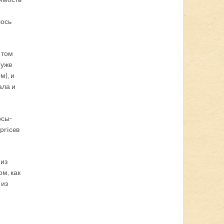
лось
 том
 уже
м), и
ала и
осы-
rice в
 из
м, как
 из