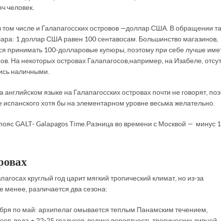
ч человек.
 в том числе и Галапагосских островов — доллар США. В обращении т
лара: 1 доллар США равен 100 сентавосам. Большинство магазинов,
тся принимать 100-долларовые купюры, поэтому при себе лучше име
ов. На некоторых островах Галапагосов,например, на Изабеле, отсу
тись наличными.
а английском языке на Галапагосских островах почти не говорят, по
е испанского хотя бы на элементарном уровне весьма желательно.
ояс GALT - Galаpagos Timе. Разница во времени с Москвой — минус 
ровах
агосах круглый год царит мягкий тропический климат, но из-за
е менее, различается два сезона:
кабря по май: архипелаг омывается теплым Панамским течением,
сов, вода + 22-25 градусов, велика вероятность тропических ливней.