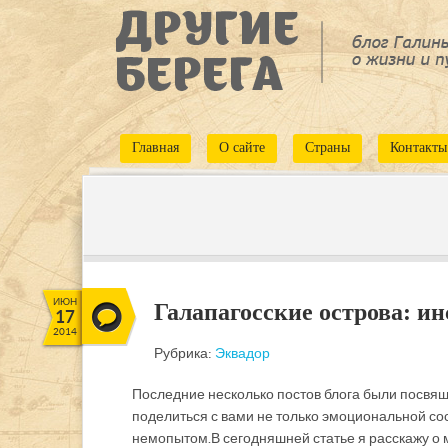
Главная
О сайте
Страны
Контакты
ИЮН
Галапагосские острова: и
17
2014
Рубрика:
Эквадор
Последние несколько постов блога были посв
поделиться с вами не только эмоциональной с
нем опытом. В сегодняшней статье я расскажу о