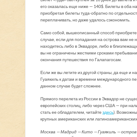
его оказалась еще ниже — 140$. Билеты в оба 
приобретая билеты туда-обратно по отдельност
переплачивать, но даже удалось сэкономить.
Само собой, вышеописанный способ приобретени
случае, если для попадания на острова вам не
находитесь либо в Эквадоре, либо в близлежащи
вы не ограничены жесткими сроками пребывания
окончания путешествия по Галапагосам.
Если же вы летите из другой страны, да еще и н
Гуаякиль к датам и времени международного пере
данном случае будет сложнее.
Прямого перелета из России в Эквадор не сущес
европейских столиц, либо через США — при нал
стать ее обладателем, читайте
здесь
). Возможны
крупных американских или латиноамериканских
Москва — Мадрид — Кито — Гуаякиль — остров