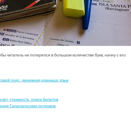
бы читатель не потерялся в большом количестве букв, начну с его
овой пояс, денежная единица, язык
лет, стоимость, поиск билетов
ения Галапагосских островов