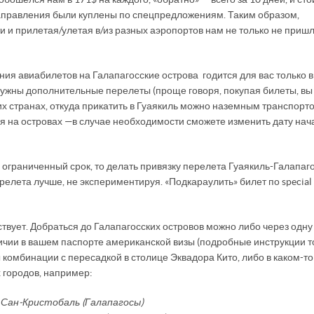
направления были куплены по спецпредложениям. Таким образом,
и и прилетая/улетая в/из разных аэропортов нам не только не приш
я авиабилетов на Галапагосские острова годится для вас только в
 нужны дополнительные перелеты (проще говоря, покупая билеты, вы
х странах, откуда прикатить в Гуаякиль можно наземным транспорто
 на островах — в случае необходимости сможете изменить дату нач
а ограниченный срок, то делать привязку перелета Гуаякиль-Галапаг
лета лучше, не экспериментируя. «Подкараулить» билет по special p
твует. Добраться до Галапагосских островов можно либо через одну
ичии в вашем паспорте американской визы (подробные инструкции то
 комбинации с пересадкой в столице Эквадора Кито, либо в каком-то
 городов, например:
 Сан-Кристобаль (Галапагосы)