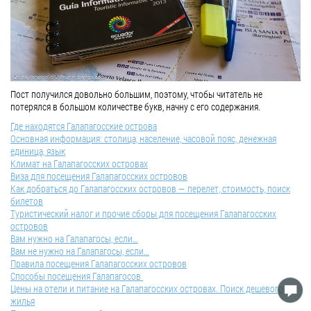
Пост получился довольно большим, поэтому, чтобы читатель не
потерялся в большом количестве букв, начну с его содержания.
Где находятся Галапагосские острова
Основная информация: столица, население, часовой пояс, денежная
единица, язык
Климат на Галапагосских островах
Виза для посещения Галапагосских островов
Как добраться до Галапагосских островов — перелет, стоимость, поиск
билетов
Туристический налог и прочие сборы для посещения Галапагосских
островов
Вам нужно на Галапагосы, если…
Вам не нужно на Галапагосы, если…
Правила посещения Галапагосских островов
Способы посещения Галапагосов
Цены на отели и питание на Галапагосских островах. Поиск дешевого
жилья