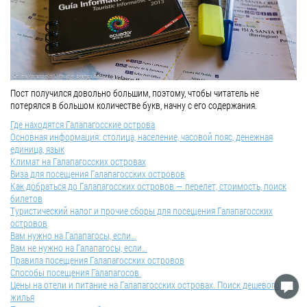
Пост получился довольно большим, поэтому, чтобы читатель не
потерялся в большом количестве букв, начну с его содержания.
Где находятся Галапагосские острова
Основная информация: столица, население, часовой пояс, денежная
единица, язык
Климат на Галапагосских островах
Виза для посещения Галапагосских островов
Как добраться до Галапагосских островов — перелет, стоимость, поиск
билетов
Туристический налог и прочие сборы для посещения Галапагосских
островов
Вам нужно на Галапагосы, если…
Вам не нужно на Галапагосы, если…
Правила посещения Галапагосских островов
Способы посещения Галапагосов
Цены на отели и питание на Галапагосских островах. Поиск дешевого
жилья