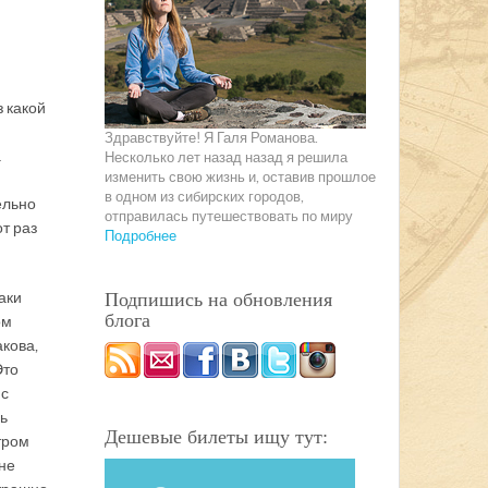
з какой
Здравствуйте! Я Галя Романова.
а
Несколько лет назад назад я решила
изменить свою жизнь и, оставив прошлое
в одном из сибирских городов,
ельно
отправилась путешествовать по миру
т раз
Подробнее
аки
Подпишись на обновления
блога
ом
акова,
Это
 с
ь
Дешевые билеты ищу тут:
тром
не