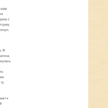
и шар
из
руку с
 руку,
охнул,
. Я
агона,
гнулась
ь
то
жаю
 ту
ает к
ой