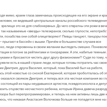
оходя мимо, краем глаза замечаешь происходящее на его экране и кр
 человек, не видевший центральные каналы российского телевидени
 зрелище это не для слабонервных. До чего отвратны эти рожи в ве
 так называемые «звезды» телеэкранов, сколько глупости, непотребс
ости, похабства они собой олицетворяют! Певцы танцуют, танцоры пою
 — прыгают в бассейн с вышки. Причём в большинстве случаев все
охо, люди откровенны в своем желании выглядеть смешно. Поневоле
тации в погоне за рейтингами и гонорарами. А эти, набитые темным
руками и бросаются чистить друг другу физиономии?! Судя по тому, ч
ужели есть в нашей стране люди, которые готовы потратить час свое
ии Дмитрия, друга Василия, который, пока Василий был на работе,
сь этой новостью со снохой Екатериной, которая проболталась об э
оказался свояком Дмитрия, и теперь вся эта честная компания во гл
состоящей из пары неудавшихся артистов, псевдопсихолога и депу
воить отцовство несчастного ребенка, которым Ирина давеча разрод
визора был перепрограммирован, и теперь на нем активны лишь две 
деюсь, что никакая Анастасия Волочкова больше не попадется мне на 