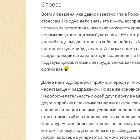
Стресс
Всем и без меня уже давно известно, что в Рос
стрессам. Но одно дело знать это и жить, воспр
полного их отсутствия и иметь возможность срав
первым же утром под звук будильника. Не смот
ранний подъем для отправки себя на работу, в 
постоянно куда-нибудь нужно. А так как время н
всегда приходится заранее. Для сравнения, на П
под звуки цикад. А жизнь без будильника, как и
организме
Далее нас подстерегают пробки, очереди и пло
нарастающем раздражении. Но все же основной и
Недоброжелательность людей друг к другу в наш
друга в пробках и показываем «фак» из окон сво
спорная ситуация нашими усилиями перерастает 
стоит только выйти в «народ», все вышеперечисл
Сингапур — тоже большие города, но почему там
метро? Почему люди способны на улыбку даже то
любой человек на улице готов помочь тебе найти