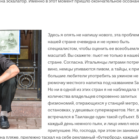
л на эскалатор. Именно в этот момент пришло окончательное осозна
Здесь я опять не напишу нового, эта проблем
нашей стране очевидна и не нужно быть
специалистом, чтобы оценить ее всеобъем
масштаб. Вы скажете: пьют не только в наше
стране. Согласна. Итальянцы литрами потр
вино, немцы упиваются пивом, а тайцы, к пр
большие любители употребить за ужином не
рюмочку местного напитка под названием Sa
Но ни в одной из этих стран я не наблюдала 
количества владельцев откровенно запитых
физиономий, отирающихся у станций метро,
остановках, у дешевых супермаркетов. Нет, в
встречался в Таиланде один такой субъект. 
каждый день немного пьян, и лицо имел нес
припухшее. Но, господа, при этом он занима
на пляже, прилежно таскал на себе рекламный «бутерброд», каждый