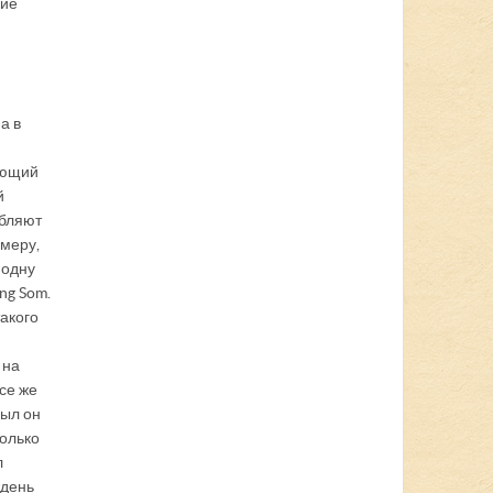
ние
а в
лющий
й
ебляют
имеру,
 одну
ng Som.
такого
 на
се же
Был он
колько
л
 день