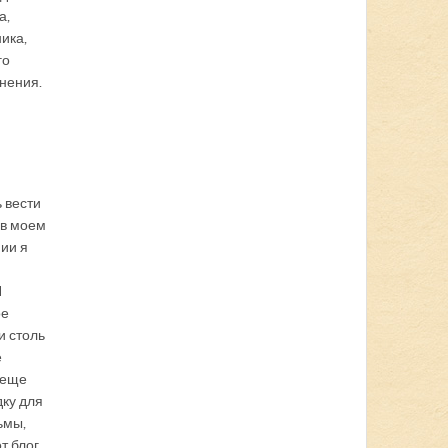
а,
ика,
го
нения.
 вести
 в моем
ии я
Я
ое
и столь
е
 еще
ку для
ьмы,
т блог.