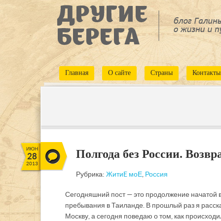
Главная
О сайте
Страны
Контакты
ИЮН
Полгода без России. Возвр
28
2013
Рубрика:
ЖитиE моЕ
,
Россия
Сегодняшний пост — это продолжение начатой в
пребывания в Таиланде. В прошлый раз я расс
Москву, а сегодня поведаю о том, как происход