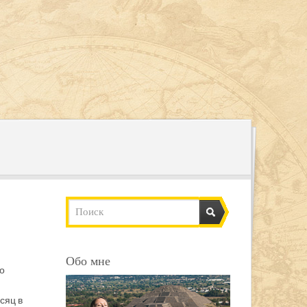
Обо мне
о
сяц в