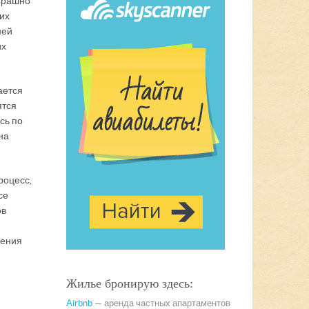
Страшно
ких
ней
их
ается
ятся
сь по
на
роцесс,
се
ов
щения
Жилье бронирую здесь:
Airbnb
— аренда частных апартаментов