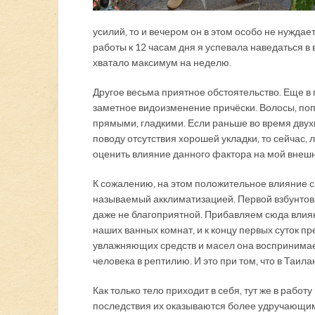
усилий, то и вечером он в этом особо не нужд
работы к 12 часам дня я успевала наведаться в 
хватало максимум на неделю.
Другое весьма приятное обстоятельство. Еще в
заметное видоизменение причёски. Волосы, поп
прямыми, гладкими. Если раньше во время двух
поводу отсутствия хорошей укладки, то сейчас,
оценить влияние данного фактора на мой внешн
К сожалению, на этом положительное влияние с
называемый акклиматизацией. Первой взбунтовала
даже не благоприятной. Прибавляем сюда влия
наших ванных комнат, и к концу первых суток 
увлажняющих средств и масел она воспринимает
человека в рептилию. И это при том, что в Таи
Как только тело приходит в себя, тут же в рабо
последствия их оказываются более удручающим