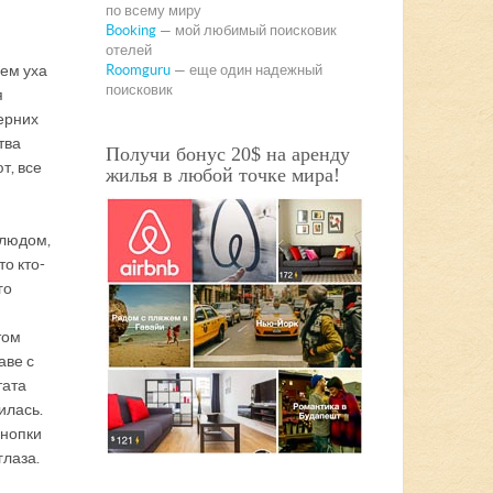
по всему миру
Booking
— мой любимый поисковик
отелей
аем уха
Roomguru
— еще один надежный
поисковик
я
черних
тва
Получи бонус 20$ на аренду
т, все
жилья в любой точке мира!
 людом,
то кто-
го
том
аве с
тата
илась.
кнопки
глаза.