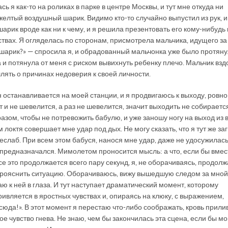
сь я как-то на роликах в парке в центре Москвы, и тут мне откуда ни
елтый воздушный шарик. Видимо кто-то случайно выпустил из рук, 
шарик вроде как ни к чему, и я решила презентовать его кому-нибудь 
твах. Я огляделась по сторонам, присмотрела мальчика, идущего за 
 шарик?» — спросила я, и обрадованный мальчонка уже было протянул
 и потянула от меня с риском вывихнуть ребенку плечо. Мальчик взд
лять о причинах недоверия к своей личности.
он останавливается на моей станции, и я продвигаюсь к выходу, ровно
 и не шевелится, а раз не шевелится, значит выходить не собирается
азом, чтобы не потревожить бабулю, и уже заношу ногу на выход из в
 локтя совершает мне удар под дых. Не могу сказать, что я тут же за
неслаб. При всем этом бабуся, нанося мне удар, даже не удосужилас
 предназначался. Мимолетом проносится мысль: а что, если бы вмес
е это продолжается всего пару секунд, я, не оборачиваясь, продол
 прояснить ситуацию. Оборачиваюсь, вижу вышедшую следом за мной
ю к ней в глаза. И тут наступает драматический момент, которому
ивляется в яростных чувствах и, опираясь на клюку, с выражением,
юда!». В этот момент я перестаю что-либо соображать, кровь прилив
е чувство гнева. Не знаю, чем бы закончилась эта сцена, если бы м