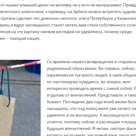
 от наших алкашей денег на выпивку ни у кого не выпрашивал. Правд
лигентного алкоголика; к примеру, на Арбате можно встретить художн
 причем сделает это довольно неплохо, или в Петербурге у Казанско
рищ и вдруг неожиданно станет читать вам стихи собственного сочи
глянув на эту картину свежим взглядом не удивляюсь, почему среди
кие — пьющая нация.
Со времени нашего возвращения я стараюсь
уединенный образ жизни. Во-первых, сейчас
окружении не так много людей, в чьем общен
по-настоящему нуждаюсь; во-вторых, мне
интересно проводить время с самой собой. 
отдыхаю от впечатлений. Представьте, и так
бывает. Последние два года моей жизни был
насыщены, что под конец меня уже ничего н
удивляло и не восхищало. А восхищаться-то
хочется, поэтому сейчас я расчищаю площад
будущих впечатлений. Я читаю, смотрю фил
катаюсь на роликах, учу новый язык, пишу это