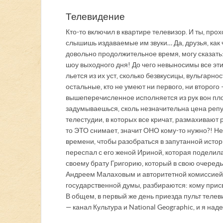
Телевидение
Кто-то включил в квартире телевизор. И ты, пр
слышишь издаваемые им звуки… Да, друзья, как
довольно продолжительное время, могу сказать:
шоу выходного дня! До чего невыносимы все эти
льется из их уст, сколько безвкусицы, вульгарн
остальные, кто не умеют ни первого, ни второго
вышеперечисленное исполняется из рук вон пл
задумываешься, сколь незначительна цена репу
телестудии, в которых все кричат, размахивают 
то ЭТО снимает, значит ОНО кому-то нужно?! Не
времени, чтобы разобраться в запутанной истор
переспал с его женой Ириной, которая поделила
своему брату Григорию, который в свою очередь 
Андреем Малаховым и авторитетной комиссией 
государственной думы, разбираются: кому прис
В общем, в первый же день приезда пульт теле
— канал Культура и National Geographic, и я на