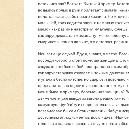
источника зла? Вот хотя бы такой пример. Катала
возьмись прямо в руки прилетает симпатичный ж
полетел искать себе нового хозяина. Но мне-то 
малышей, коих водится здесь в немалых количес
мамой как раз мне навстречу. «Мальчик, хочешь
как вдруг диковатая мамаша тут же его одернула
смирился и пошел дальше, а я осталась размыш
Или вот еще случай. Еду я, значит, в метро. Ваг
посреди которого стоит пожилая женщина. Стоит
аккуратно огибаю собой пространство таким обр
как вдруг старушка оживает, и точным движением
и упала в беспамятстве, но удар был довольно 
предварительно оценить личность того, кому он
меня была, к примеру, беременная женщина? Вс
движение, и уже выйдя из вагона решаю как-то
самую кунг фу-бабку и вопросительно заглядыва
позавидовал бы сам Станиславский: бабуся искр
достойным аплодисментов, восклицает: «Иди отс
голове и я начинаю испытывать уже почти забыто