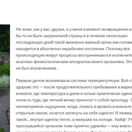
Не знаю, как у вас, друзья, а у меня в момент возвращения и
бы то ни было заграничной страны и в течение нескольких
последующих дней такой жизненно важный орган как голов
находится в абсолютно нерабочем состоянии. Поэтому все
происходящие вокруг процессы воспринимаются исключит
анатомо-физиологическим аппаратом моего организма. Это
не был исключением.
Первым делом возликовала система терморегуляции. Всё-т
здорово это — после продолжительного пребывания в жарк
климате, где температура и днем и ночью практически один
попасть туда, где летний вечер приносит с собой прохладу. 
неповторимое ощущение, когда, ложась в кровать в комнате
открытым окном, хочется натянуть на себя одеяло! И лежиш
такой… внутри одеяла тепло, а макушка на холоде.. Кайф! У
проснувшийся организм тоже приятно удивлён — ему вовсе 