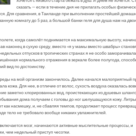
хочется с низкого старта бежать в душ. И днём не хочется. 
сказать — если в течение дня не прилагать особых физичес
ается. Для сравнения, в Таиланде при выполнении простейшей домаш
ванную комнату до 5 раз, а большой банки геля для душа нам на дво
 полете, когда самолёт поднимается на максимальную высоту, начин
ав наконец в сухую среду, вместо «я у мамы вместо швабры» станов
недельных отпусков в тропических странах я не особо заморачивала
 лишённая нормального отражения в зеркале более полугода, способ
ий вид по достоинству.
реды на мой организм закончилось. Далее начался малоприятный п
 кожа. Для нее, в отличие от волос, сухость воздуха оказалась вов
ние заметно хлорированных вод, проистекающих из душевых шланг
пребывания дома получаем с головы до ног шелушащуюся кожу. Литры
 как насмешку, и, не сбавляя темпов, продолжает процесс превра
ланде тело не требовало вообще никаких увлажнителей.
ту включается мозг, начинаются активные мыслительные процессы, и
и, чем недельный приступ чесотки.