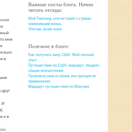
Важные посты блога. Начни
читать отсюда:
Мой Таиланд, или история о стране,
почти
изменившей жизнь
ня
Улетаю, всем пока!
евный
что мне
ся
Полезное в блоге:
тельно
Как получить визу США. Мой личный
к в
опыт
Путешествие по США: маршрут, бюджет,
общие впечатления
Галапагосские острова: инструкция по
ашем
применению
Маршрут путешествия по Мексике
 друг
. И
й,
к и в
у
ого