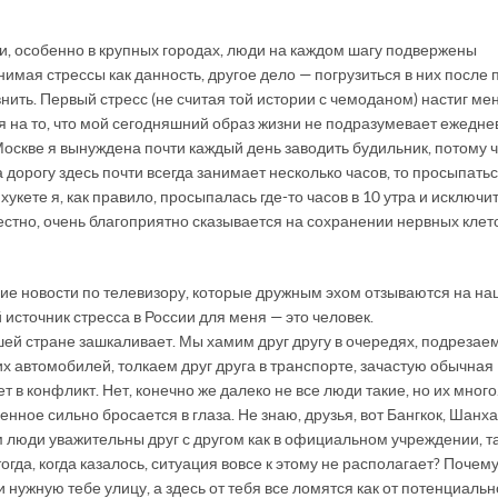
сии, особенно в крупных городах, люди на каждом шагу подвержены
инимая стрессы как данность, другое дело — погрузиться в них после 
нить. Первый стресс (не считая той истории с чемоданом) настиг ме
ря на то, что мой сегодняшний образ жизни не подразумевает ежедн
Москве я вынуждена почти каждый день заводить будильник, потому 
а дорогу здесь почти всегда занимает несколько часов, то просыпать
хукете я, как правило, просыпалась где-то часов в 10 утра и исключи
звестно, очень благоприятно сказывается на сохранении нервных клето
хие новости по телевизору, которые дружным эхом отзываются на н
сточник стресса в России для меня — это человек.
ей стране зашкаливает. Мы хамим друг другу в очередях, подрезаем
их автомобилей, толкаем друг друга в транспорте, зачастую обычная
в конфликт. Нет, конечно же далеко не все люди такие, но их много
енное сильно бросается в глаза. Не знаю, друзья, вот Бангкок, Шанха
 люди уважительны друг с другом как в официальном учреждении, та
гда, когда казалось, ситуация вовсе к этому не располагает? Почем
 нужную тебе улицу, а здесь от тебя все ломятся как от потенциальн