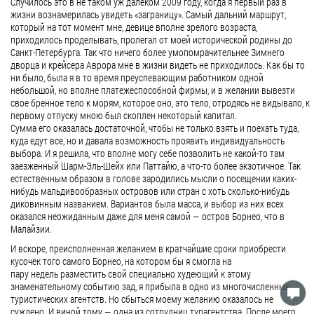
Случилось это в не таком уж далеком 2009 году, когда я первый раз в
жизни вознамерилась увидеть «заграницу». Самый дальний маршрут,
который на тот момент мне, девице вполне зрелого возраста,
приходилось проделывать, пролегал от моей исторической родины до
Санкт-Петербурга. Так что ничего более умопомрачительнее Зимнего
дворца и крейсера Аврора мне в жизни видеть не приходилось. Как бы то
ни было, была я в то время преуспевающим работником одной
небольшой, но вполне платежеспособной фирмы, и в желании вывезти
свое бренное тело к морям, которое оно, это тело, отродясь не видывало, к
первому отпуску мною был скоплен некоторый капитал.
Сумма его оказалась достаточной, чтобы не только взять и поехать туда,
куда едут все, но и давала возможность проявить индивидуальность
выбора. И я решила, что вполне могу себе позволить не какой-то там
заезженный Шарм-Эль-Шейх или Паттайю, а что-то более экзотичное. Так
естественным образом в голове зародились мысли о посещении каких-
нибудь мальдивообразных островов или стран с хоть сколько-нибудь
диковинным названием. Вариантов была масса, и выбор из них всех
оказался неожиданным даже для меня самой — остров Борнео, что в
Малайзии.
И вскоре, преисполненная желанием в кратчайшие сроки приобрести
кусочек того самого Борнео, на котором бы я смогла на
пару недель разместить свой специально худеющий к этому
знаменательному событию зад, я прибыла в одно из многочисленных
туристических агентств. Но сбыться моему желанию оказалось не
суждено. И виной тому — одна из сотрудниц турагентства. После моего