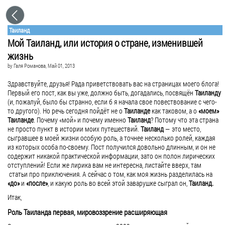
Таиланд
Мой Таиланд, или история о стране, изменившей
жизнь
by
Галя Романова
, Май 01, 2013
Здравствуйте, друзья! Рада приветствовать вас на страницах моего блога!
Первый его пост, как вы уже, должно быть, догадались, посвящён
Таиланду
(и, пожалуй, было бы странно, если б я начала свое повествование с чего-
то другого). Но речь сегодня пойдёт не о
Таиланде
как таковом, а о
«моем»
Таиланде
. Почему «мой» и почему именно
Таиланд
? Потому что эта страна
не просто пункт в истории моих путешествий.
Таиланд
— это место,
сыгравшее в моей жизни особую роль, а точнее несколько ролей, каждая
из которых особа по-своему. Пост получился довольно длинным, и он не
содержит никакой практической информации, зато он полон лирических
отступлений! Если же лирика вам не интересна, листайте вверх, там
статьи про приключения. А сейчас о том, как моя жизнь разделилась на
«до»
и
«после»
, и какую роль во всей этой заварушке сыграл он,
Таиланд.
Итак,
Роль Таиланда первая, мировоззрение расширяющая