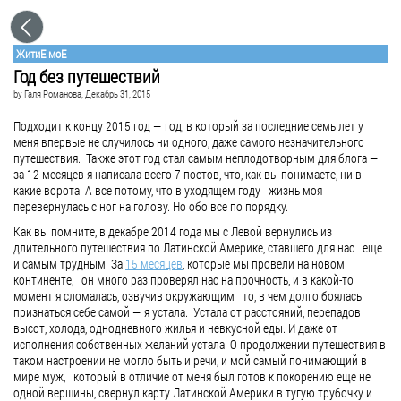
ЖитиE моЕ
Год без путешествий
by
Галя Романова
, Декабрь 31, 2015
Подходит к концу 2015 год — год, в который за последние семь лет у
меня впервые не случилось ни одного, даже самого незначительного
путешествия. Также этот год стал самым неплодотворным для блога —
за 12 месяцев я написала всего 7 постов, что, как вы понимаете, ни в
какие ворота. А все потому, что в уходящем году жизнь моя
перевернулась с ног на голову. Но обо все по порядку.
Как вы помните, в декабре 2014 года мы с Левой вернулись из
длительного путешествия по Латинской Америке, ставшего для нас еще
и самым трудным. За
15 месяцев
, которые мы провели на новом
континенте, он много раз проверял нас на прочность, и в какой-то
момент я сломалась, озвучив окружающим то, в чем долго боялась
признаться себе самой — я устала. Устала от расстояний, перепадов
высот, холода, однодневного жилья и невкусной еды. И даже от
исполнения собственных желаний устала. О продолжении путешествия в
таком настроении не могло быть и речи, и мой самый понимающий в
мире муж, который в отличие от меня был готов к покорению еще не
одной вершины, свернул карту Латинской Америки в тугую трубочку и