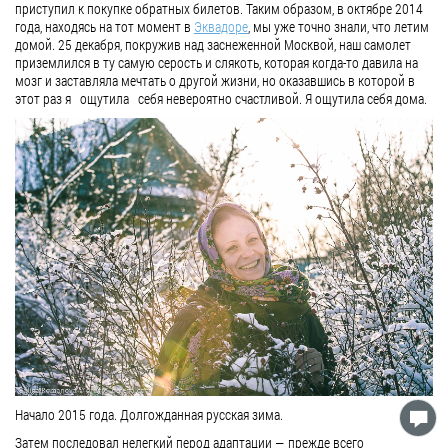
приступил к покупке обратных билетов. Таким образом, в октябре 2014
года, находясь на тот момент в
Эквадоре
, мы уже точно знали, что летим
домой. 25 декабря, покружив над заснеженной Москвой, наш самолет
приземлился в ту самую серость и слякоть, которая когда-то давила на
мозг и заставляла мечтать о другой жизни, но оказавшись в которой в
этот раз я ощутила себя невероятно счастливой. Я ощутила себя дома.
Начало 2015 года. Долгожданная русская зима.
Затем последовал нелегкий перод адаптации — прежде всего