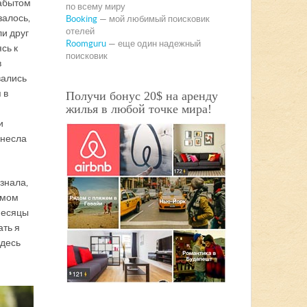
забытом
по всему миру
залось,
Booking
— мой любимый поисковик
отелей
ли друг
Roomguru
— еще один надежный
сь к
поисковик
в
вались
 в
Получи бонус 20$ на аренду
жилья в любой точке мира!
и
внесла
узнала,
омом
 месяцы
ать я
здесь