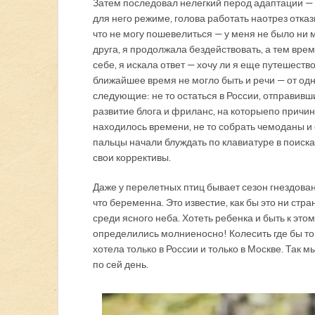
Затем последовал нелегкий перод адаптации — 
для него режиме, голова работать наотрез отказ
что не могу пошевелиться — у меня не было ни 
друга, я продолжала бездействовать, а тем вр
себе, я искала ответ — хочу ли я еще путешест
ближайшее время не могло быть и речи — от од
следующие: не то остаться в России, отправившис
развитие блога и фриланс, на которые по прич
находилось времени, не то собрать чемоданы и
пальцы начали блуждать по клавиатуре в поиска
свои коррективы.
Даже у перелетных птиц бывает сезон гнездовани
что беременна. Это известие, как бы это ни ст
среди ясного неба. Хотеть ребенка и быть к эт
определились молниеносно! Колесить где бы то
хотела только в России и только в Москве. Так м
по сей день.