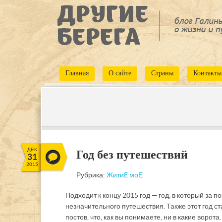
Главная
О сайте
Страны
Контакты
ДЕК
Год без путешествий
31
2015
Рубрика:
ЖитиE моЕ
Подходит к концу 2015 год — год, в который за 
незначительного путешествия. Также этот год с
постов, что, как вы понимаете, ни в какие ворот