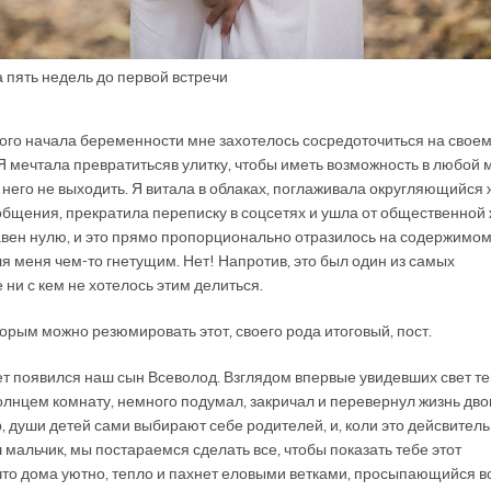
а пять недель до первой встречи
амого начала беременности мне захотелось сосредоточиться на свое
Я мечтала превратиться в улитку, чтобы иметь возможность в любой
з него не выходить. Я витала в облаках, поглаживала округляющийся 
г общения, прекратила переписку в соцсетях и ушла от общественной
авен нулю, и это прямо пропорционально отразилось на содержимом
я меня чем-то гнетущим. Нет! Напротив, это был один из самых
ни с кем не хотелось этим делиться.
торым можно резюмировать этот, своего рода итоговый, пост.
ет появился наш сын Всеволод. Взглядом впервые увидевших свет т
олнцем комнату, немного подумал, закричал и перевернул жизнь дво
р, души детей сами выбирают себе родителей, и, коли это дейсвитель
 мальчик, мы постараемся сделать все, чтобы показать тебе этот
 что дома уютно, тепло и пахнет еловыми ветками, просыпающийся в