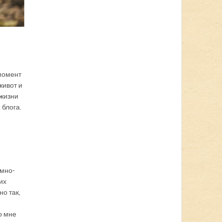
м
 момент
живот и
 жизни
 блога.
емно-
их
но так,
о мне