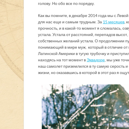
голову. Но обо все по порядку.
Как вы помните, в декабре 2014 года мы с Лево
для нас еще и самым трудным. За
15 месяцев
, 
прочность, и в какой-то момент я сломалась, оз
устала. Устала от расстояний, перепадов высот
собственных желаний устала. О продолжении пу
понимающий в мире муж, который в отличие от 
Латинской Америки в тугую трубочку и приступил
находясь на тот момент в
Эквадоре
, мы уже точ
наш самолет приземлился в ту самую серость и с
жизни, но оказавшись в которой в этот раз я ощ