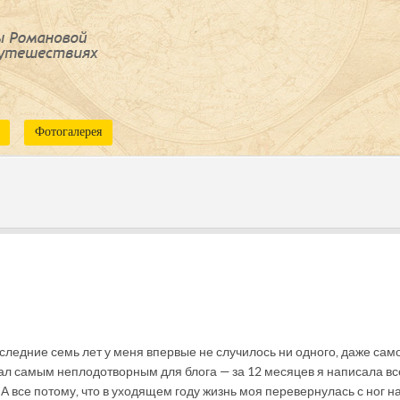
Фотогалерея
последние семь лет у меня впервые не случилось ни одного, даже сам
тал самым неплодотворным для блога — за 12 месяцев я написала вс
а. А все потому, что в уходящем году жизнь моя перевернулась с ног н