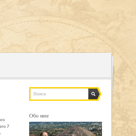
Обо мне
ого
его 7
а