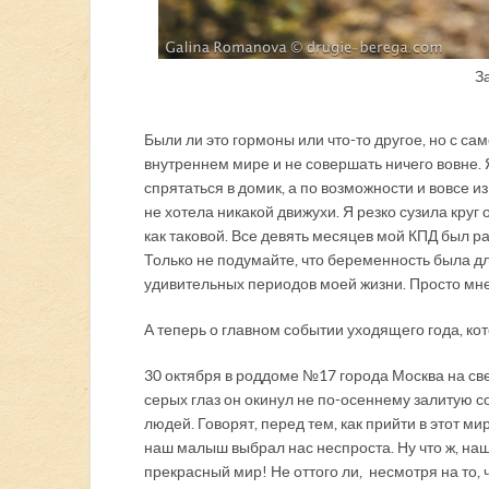
З
Были ли это гормоны или что-то другое, но с с
внутреннем мире и не совершать ничего вовне. 
спрятаться в домик, а по возможности и вовсе и
не хотела никакой движухи. Я резко сузила кру
как таковой. Все девять месяцев мой КПД был р
Только не подумайте, что беременность была дл
удивительных периодов моей жизни. Просто мне 
А теперь о главном событии уходящего года, ко
30 октября в роддоме №17 города Москва на св
серых глаз он окинул не по-осеннему залитую с
людей. Говорят, перед тем, как прийти в этот ми
наш малыш выбрал нас неспроста. Ну что ж, наш
прекрасный мир! Не оттого ли, несмотря на то,