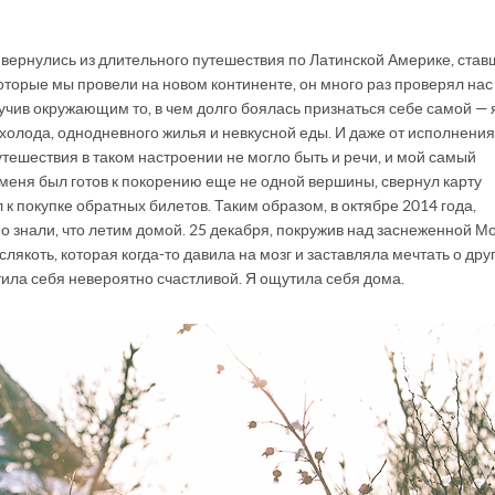
й вернулись из длительного путешествия по Латинской Америке, став
которые мы провели на новом континенте, он много раз проверял нас
вучив окружающим то, в чем долго боялась признаться себе самой — 
, холода, однодневного жилья и невкусной еды. И даже от исполнения
тешествия в таком настроении не могло быть и речи, и мой самый
меня был готов к покорению еще не одной вершины, свернул карту
 к покупке обратных билетов. Таким образом, в октябре 2014 года,
но знали, что летим домой. 25 декабря, покружив над заснеженной М
лякоть, которая когда-то давила на мозг и заставляла мечтать о дру
утила себя невероятно счастливой. Я ощутила себя дома.