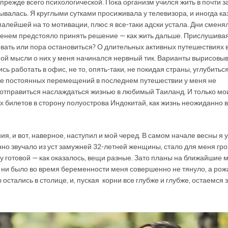
прежде всего психологической. Пока организм учился жить в почти 
ывалась. Я круглыми сутками просиживала у телевизора, и иногда ка
малейшей на то мотивации, плюс я все-таки адски устала. Дни сменя
еменем предстояло принять решение — как жить дальше. Прислушивая
вовать или пора остановиться? О длительных активных путешествиях 
ной мысли о них у меня начинался нервный тик. Варианты вырисовы
ь работать в офис, не то, опять-таки, не покидая страны, углубиться
ине постоянных перемещений в последнем путешествии у меня не
 отправиться наслаждаться жизнью в любимый Таиланд. И только мо
х билетов в сторону полуострова Индокитай, как жизнь неожиданно 
я, и вот, наверное, наступил и мой черед. В самом начале весны я 
ранно звучало из уст замужней 32-летней женщины, стало для меня гр
ому готовой — как оказалось, вещи разные. Зато планы на ближайшие
 ни было во время беременности меня совершенно не тянуло, а рож
ы остались в столице, и, пуская корни все глубже и глубже, остаемся 