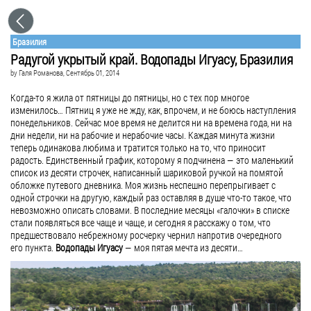
Бразилия
Радугой укрытый край. Водопады Игуасу, Бразилия
by
Галя Романова
, Сентябрь 01, 2014
Когда-то я жила от пятницы до пятницы, но с тех пор многое
изменилось… Пятниц я уже не жду, как, впрочем, и не боюсь наступления
понедельников. Сейчас мое время не делится ни на времена года, ни на
дни недели, ни на рабочие и нерабочие часы. Каждая минута жизни
теперь одинакова любима и тратится только на то, что приносит
радость. Единственный график, которому я подчинена — это маленький
список из десяти строчек, написанный шариковой ручкой на помятой
обложке путевого дневника. Моя жизнь неспешно перепрыгивает с
одной строчки на другую, каждый раз оставляя в душе что-то такое, что
невозможно описать словами. В последние месяцы «галочки» в списке
стали появляться все чаще и чаще, и сегодня я расскажу о том, что
предшествовало небрежному росчерку чернил напротив очередного
его пункта.
Водопады Игуасу
— моя пятая мечта из десяти…