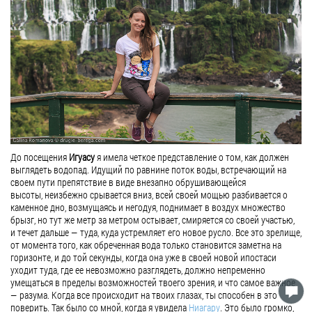
До посещения
Игуасу
я имела четкое представление о том, как должен
выглядеть водопад. Идущий по равнине поток воды, встречающий на
своем пути препятствие в виде внезапно обрушивающейся
высоты, неизбежно срывается вниз, всей своей мощью разбивается о
каменное дно, возмущаясь и негодуя, поднимает в воздух множество
брызг, но тут же метр за метром остывает, смиряется со своей участью,
и течет дальше — туда, куда устремляет его новое русло. Все это зрелище,
от момента того, как обреченная вода только становится заметна на
горизонте, и до той секунды, когда она уже в своей новой ипостаси
уходит туда, где ее невозможно разглядеть, должно непременно
умещаться в пределы возможностей твоего зрения, и что самое важное
— разума. Когда все происходит на твоих глазах, ты способен в это
поверить. Так было со мной, когда я увидела
Ниагару
. Это было громко,