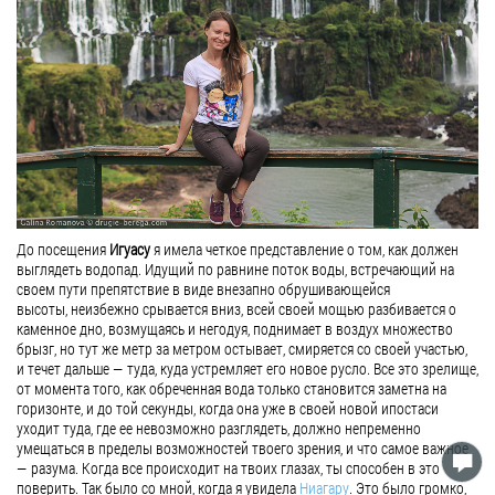
До посещения
Игуасу
я имела четкое представление о том, как должен
выглядеть водопад. Идущий по равнине поток воды, встречающий на
своем пути препятствие в виде внезапно обрушивающейся
высоты, неизбежно срывается вниз, всей своей мощью разбивается о
каменное дно, возмущаясь и негодуя, поднимает в воздух множество
брызг, но тут же метр за метром остывает, смиряется со своей участью,
и течет дальше — туда, куда устремляет его новое русло. Все это зрелище,
от момента того, как обреченная вода только становится заметна на
горизонте, и до той секунды, когда она уже в своей новой ипостаси
уходит туда, где ее невозможно разглядеть, должно непременно
умещаться в пределы возможностей твоего зрения, и что самое важное
— разума. Когда все происходит на твоих глазах, ты способен в это
поверить. Так было со мной, когда я увидела
Ниагару
. Это было громко,