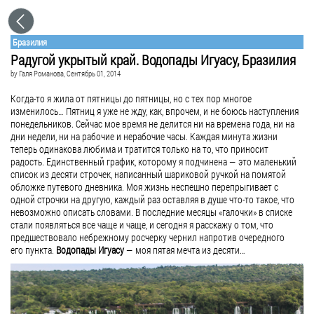
Бразилия
Радугой укрытый край. Водопады Игуасу, Бразилия
by
Галя Романова
, Сентябрь 01, 2014
Когда-то я жила от пятницы до пятницы, но с тех пор многое
изменилось… Пятниц я уже не жду, как, впрочем, и не боюсь наступления
понедельников. Сейчас мое время не делится ни на времена года, ни на
дни недели, ни на рабочие и нерабочие часы. Каждая минута жизни
теперь одинакова любима и тратится только на то, что приносит
радость. Единственный график, которому я подчинена — это маленький
список из десяти строчек, написанный шариковой ручкой на помятой
обложке путевого дневника. Моя жизнь неспешно перепрыгивает с
одной строчки на другую, каждый раз оставляя в душе что-то такое, что
невозможно описать словами. В последние месяцы «галочки» в списке
стали появляться все чаще и чаще, и сегодня я расскажу о том, что
предшествовало небрежному росчерку чернил напротив очередного
его пункта.
Водопады Игуасу
— моя пятая мечта из десяти…