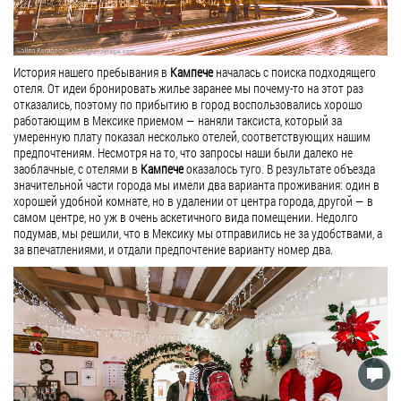
История нашего пребывания в
Кампече
началась с поиска подходящего
отеля. От идеи бронировать жилье заранее мы почему-то на этот раз
отказались, поэтому по прибытию в город воспользовались хорошо
работающим в Мексике приемом — наняли таксиста, который за
умеренную плату показал несколько отелей, соответствующих нашим
предпочтениям. Несмотря на то, что запросы наши были далеко не
заоблачные, с отелями в
Кампече
оказалось туго. В результате объезда
значительной части города мы имели два варианта проживания: один в
хорошей удобной комнате, но в удалении от центра города, другой — в
самом центре, но уж в очень аскетичного вида помещении. Недолго
подумав, мы решили, что в Мексику мы отправились не за удобствами, а
за впечатлениями, и отдали предпочтение варианту номер два.