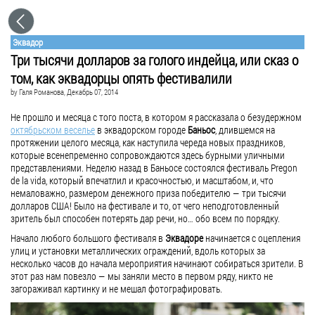
Эквадор
Три тысячи долларов за голого индейца, или сказ о
том, как эквадорцы опять фестивалили
by
Галя Романова
, Декабрь 07, 2014
Не прошло и месяца с того поста, в котором я рассказала о безудержном
октябрьском веселье
в эквадорском городе
Баньос
, длившемся на
протяжении целого месяца, как наступила череда новых праздников,
которые всенепременно сопровождаются здесь бурными уличными
представлениями. Неделю назад в Баньосе состоялся фестиваль Pregon
de la vida, который впечатлил и красочностью, и масштабом, и, что
немаловажно, размером денежного приза победителю — три тысячи
долларов США! Было на фестивале и то, от чего неподготовленный
зритель был способен потерять дар речи, но… обо всем по порядку.
Начало любого большого фестиваля в
Эквадоре
начинается с оцепления
улиц и установки металлических ограждений, вдоль которых за
несколько часов до начала мероприятия начинают собираться зрители. В
этот раз нам повезло — мы заняли место в первом ряду, никто не
загораживал картинку и не мешал фотографировать.