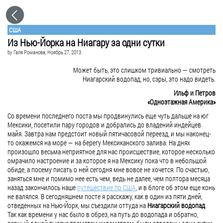
США
Из Нью-Йорка на Ниагару за одни сутки
by
Галя Романова
, Ноябрь 27, 2013
Может быть, это слишком тривиально — смотреть
Ниагарский водопад, но, сэры, это надо видеть.
Ильф и Петров
«Одноэтажная Америка»
Со времени последнего поста мы продвинулись еще чуть дальше на юг
Мексики, посетили пару городов и добрались до владений индейцев
майя. Завтра нам предстоит новый пятичасовой переезд, и мы наконец-
то окажемся на море — на берегу Мексиканского залива. На днях
произошло весьма неприятное для нас происшествие, которое несколько
омрачило настроение и за которое я на Мексику пока что в небольшой
обиде, а посему писать о ней сегодня мне вовсе не хочется. По счастью,
заняться мне и помимо нее есть чем, ведь не далее, чем полтора месяца
назад закончилось наше
путешествие по США
, и в блоге об этом еще конь
не валялся. В сегодняшнем посте я расскажу, как в один из пяти дней,
отведенных на Нью-Йорк, мы съездили оттуда на
Ниагарский водопад
.
Так как времени у нас было в обрез, на путь до водопада и обратно,