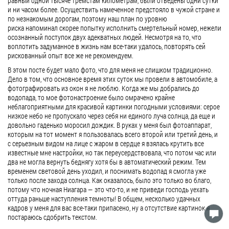
равный одной тысяче тремстам километрам, были отведены одни сутки
и ни часом более. Осуществить намеченное предстояло в чужой стране и
по незнакомым дорогам, поэтому наш план по уровню
риска напоминал скорее попытку исполнить смертельный номер, нежели
осознанный поступок двух адекватных людей. Несмотря на то, что
воплотить задуманное в жизнь нам все-таки удалось, повторять сей
рискованный опыт все же не рекомендуем.
В этом посте будет мало фото, что для меня не слишком традиционно.
Дело в том, что основное время этих суток мы провели в автомобиле, а
фотографировать из окон я не люблю. Когда же мы добрались до
водопада, то мое фотонастроение было омрачено крайне
неблагоприятными для красивой картинки погодными условиями: серое
низкое небо не пропускало через себя ни единого луча солнца, да еще и
довольно гаденько моросил дождик. В руках у меня был фотоаппарат,
которым на тот момент я пользовалась всего второй или третий день, и
с серьезным видом на лице с жаром в сердце я взялась крутить все
известные мне настройки, но так переусердствовала, что потом час или
два не могла вернуть беднягу хотя бы в автоматический режим. Тем
временем световой день уходил, и поснимать водопад я смогла уже
только после захода солнца. Как оказалось, было это только во благо,
потому что ночная Ниагара — это что-то, и не приведи господь уехать
оттуда раньше наступления темноты! В общем, несколько удачных
кадров у меня для вас все-таки припасено, ну а отсутствие картинок я
постараюсь сдобрить текстом.