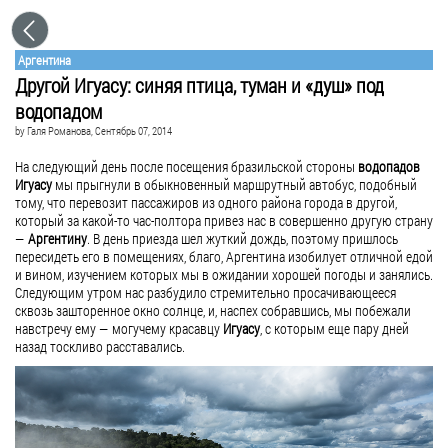
Аргентина
Другой Игуасу: синяя птица, туман и «душ» под
водопадом
by
Галя Романова
, Сентябрь 07, 2014
На следующий день после посещения бразильской стороны
водопадов
Игуасу
мы прыгнули в обыкновенный маршрутный автобус, подобный
тому, что перевозит пассажиров из одного района города в другой,
который за какой-то час-полтора привез нас в совершенно другую страну
—
Аргентину
. В день приезда шел жуткий дождь, поэтому пришлось
пересидеть его в помещениях, благо, Аргентина изобилует отличной едой
и вином, изучением которых мы в ожидании хорошей погоды и занялись.
Следующим утром нас разбудило стремительно просачивающееся
сквозь зашторенное окно солнце, и, наспех собравшись, мы побежали
навстречу ему — могучему красавцу
Игуасу
, с которым еще пару дней
назад тоскливо расставались.