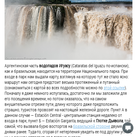
Аргентинская часть
водопадов
Игуасу
(Cataratas del Iguazu по-испански),
как и бразильская, находится на территории Национального парка. При
входе в парк нам выдали карту, взглянув на которую тут же стало ясно:
маршрут нам сегодня предстоит весьма протяженный и путанный
(ознакомиться с картой во всех подробностях можно по
этой ссылке
).
Поначалу я даже немного испугалась, достаточно ли мы заложили для
его посещения времени, но потом оказалось, что на самом
внушительном отрезке пути, длину которого даже предположить
страшно, туристов провозят на настоящей железной дороге. Пункт А в
данном случае — Estación Central - центральная станция недалеко от
входа в парк, пункт Б — Estación Garganta
,
ведущий к
Глотке Дьявола
, той
самой, что вызвала бурю восторгов на
бразильской стороне
двумя
днями ранее. Туда-то, сгорая от нетерпения увидеть ее под другим углом,