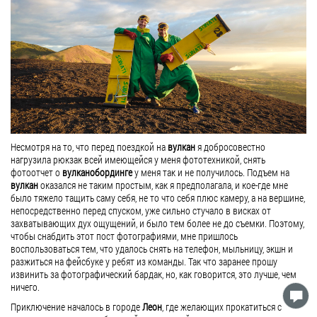
Несмотря на то, что перед поездкой на
вулкан
я добросовестно
нагрузила рюкзак всей имеющейся у меня фототехникой, снять
фотоотчет о
вулканобординге
у меня так и не получилось. Подъем на
вулкан
оказался не таким простым, как я предполагала, и кое-где мне
было тяжело тащить саму себя, не то что себя плюс камеру, а на вершине,
непосредственно перед спуском, уже сильно стучало в висках от
захватывающих дух ощущений, и было тем более не до съемки. Поэтому,
чтобы снабдить этот пост фотографиями, мне пришлось
воспользоваться тем, что удалось снять на телефон, мыльницу, экшн и
разжиться на фейсбуке у ребят из команды. Так что заранее прошу
извинить за фотографический бардак, но, как говорится, это лучше, чем
ничего.
Приключение началось в городе
Леон
, где желающих прокатиться с