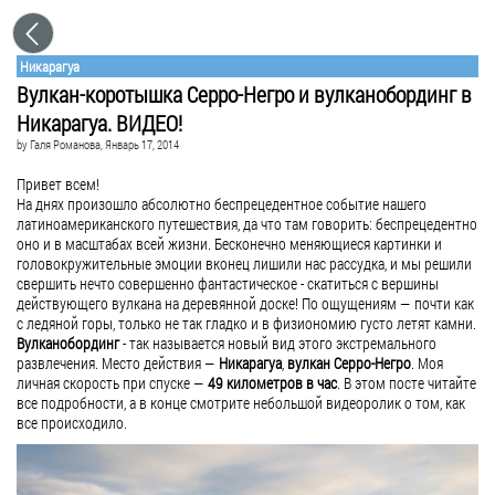
Никарагуа
Вулкан-коротышка Серро-Негро и вулканобординг в
Никарагуа. ВИДЕО!
by
Галя Романова
, Январь 17, 2014
Привет всем!
На днях произошло абсолютно беспрецедентное событие нашего
латиноамериканского путешествия, да что там говорить: беспрецедентно
оно и в масштабах всей жизни. Бесконечно меняющиеся картинки и
головокружительные эмоции вконец лишили нас рассудка, и мы решили
свершить нечто совершенно фантастическое - скатиться с вершины
действующего вулкана на деревянной доске! По ощущениям — почти как
с ледяной горы, только не так гладко и в физиономию густо летят камни.
Вулканобординг
- так называется новый вид этого экстремального
развлечения. Место действия —
Никарагуа
,
вулкан Серро-Негро
. Моя
личная скорость при спуске —
49 километров в час
. В этом посте читайте
все подробности, а в конце смотрите небольшой видеоролик о том, как
все происходило.