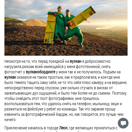
Несмотря на то, что перед поездкой на
вулкан
я добросовестно
нагрузила рюкзак всей имеющейся у меня фототехникой, снять
фотоотчет о
вулканобординге
у меня так и не получилось. Подъем на
вулкан
оказался не таким простым, как я предполагала, и кое-где мне
было тяжело тащить саму себя, не то что себя плюс камеру, а на вершине,
непосредственно перед спуском, уже сильно стучало в висках от
захватывающих дух ощущений, и было тем более не до съемки. Поэтому,
чтобы снабдить этот пост фотографиями, мне пришлось
воспользоваться тем, что удалось снять на телефон, мыльницу, экшн и
разжиться на фейсбуке у ребят из команды. Так что заранее прошу
извинить за фотографический бардак, но, как говорится, это лучше, чем
ничего.
Приключение началось в городе
Леон
, где желающих прокатиться с