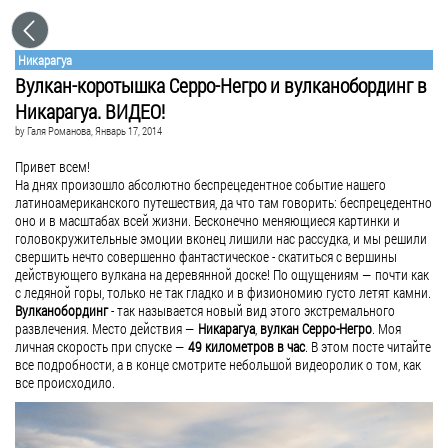
Никарагуа
Вулкан-коротышка Серро-Негро и вулканобординг в
Никарагуа. ВИДЕО!
by
Галя Романова
, Январь 17, 2014
Привет всем!
На днях произошло абсолютно беспрецедентное событие нашего
латиноамериканского путешествия, да что там говорить: беспрецедентно
оно и в масштабах всей жизни. Бесконечно меняющиеся картинки и
головокружительные эмоции вконец лишили нас рассудка, и мы решили
свершить нечто совершенно фантастическое - скатиться с вершины
действующего вулкана на деревянной доске! По ощущениям — почти как
с ледяной горы, только не так гладко и в физиономию густо летят камни.
Вулканобординг
- так называется новый вид этого экстремального
развлечения. Место действия —
Никарагуа
,
вулкан Серро-Негро
. Моя
личная скорость при спуске —
49 километров в час
. В этом посте читайте
все подробности, а в конце смотрите небольшой видеоролик о том, как
все происходило.