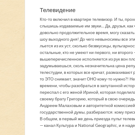
Телевидение
Кто-то включил в квартире телевизор. И ты, пр
слышишь издаваемые им звуки… Да, друзья, как
довольно продолжительное время, могу сказать:
шоу выходного дня! До чего невыносимы все эти
льется из их уст, сколько безвкусицы, вульгарн
остальные, кто не умеют ни первого, ни второго
вышеперечисленное исполняется из рук вон пл
задумываешься, сколь незначительна цена репу
телестудии, в которых все кричат, размахивают 
то ЭТО снимает, значит ОНО кому-то нужно?! Не
времени, чтобы разобраться в запутанной истор
переспал с его женой Ириной, которая поделила
своему брату Григорию, который в свою очередь 
Андреем Малаховым и авторитетной комиссией 
государственной думы, разбираются: кому прис
В общем, в первый же день приезда пульт теле
— канал Культура и National Geographic, и я на