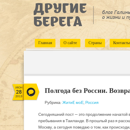
Главная
О сайте
Страны
Контакты
ИЮН
Полгода без России. Возвр
28
2013
Рубрика:
ЖитиE моЕ
,
Россия
Сегодняшний пост — это продолжение начатой в
пребывания в Таиланде. В прошлый раз я расс
Москву, а сегодня поведаю о том, как происход