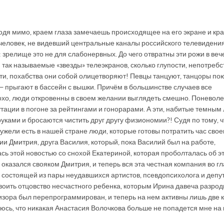
оходя мимо, краем глаза замечаешь происходящее на его экране и кр
 человек, не видевший центральные каналы российского телевидени
 зрелище это не для слабонервных. До чего отвратны эти рожи в ве
 так называемые «звезды» телеэкранов, сколько глупости, непотребс
ости, похабства они собой олицетворяют! Певцы танцуют, танцоры пою
 — прыгают в бассейн с вышки. Причём в большинстве случаев все
охо, люди откровенны в своем желании выглядеть смешно. Поневоле
тации в погоне за рейтингами и гонорарами. А эти, набитые темным
руками и бросаются чистить друг другу физиономии?! Судя по тому, ч
ужели есть в нашей стране люди, которые готовы потратить час свое
ии Дмитрия, друга Василия, который, пока Василий был на работе,
сь этой новостью со снохой Екатериной, которая проболталась об э
оказался свояком Дмитрия, и теперь вся эта честная компания во гл
состоящей из пары неудавшихся артистов, псевдопсихолога и депу
воить отцовство несчастного ребенка, которым Ирина давеча разрод
визора был перепрограммирован, и теперь на нем активны лишь две 
деюсь, что никакая Анастасия Волочкова больше не попадется мне на 