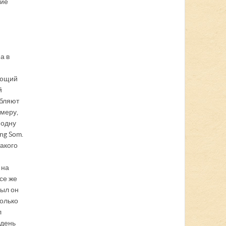
ние
а в
лющий
й
ебляют
имеру,
 одну
ng Som.
такого
 на
се же
Был он
колько
л
 день