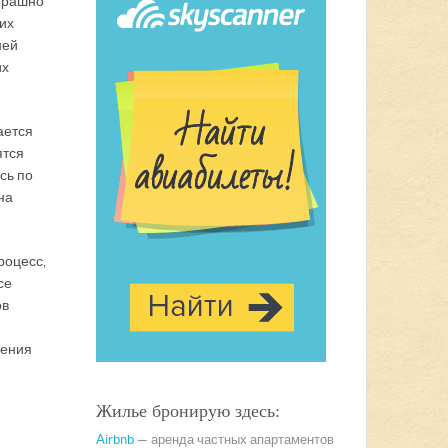
Страшно
ких
ней
их
ается
ятся
сь по
на
роцесс,
се
ов
щения
Жилье бронирую здесь:
Airbnb
— аренда частных апартаментов