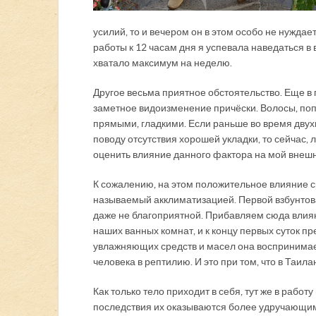
усилий, то и вечером он в этом особо не нужд
работы к 12 часам дня я успевала наведаться в 
хватало максимум на неделю.
Другое весьма приятное обстоятельство. Еще в
заметное видоизменение причёски. Волосы, поп
прямыми, гладкими. Если раньше во время двух
поводу отсутствия хорошей укладки, то сейчас,
оценить влияние данного фактора на мой внешн
К сожалению, на этом положительное влияние с
называемый акклиматизацией. Первой взбунтовала
даже не благоприятной. Прибавляем сюда влия
наших ванных комнат, и к концу первых суток 
увлажняющих средств и масел она воспринимает
человека в рептилию. И это при том, что в Таи
Как только тело приходит в себя, тут же в рабо
последствия их оказываются более удручающим