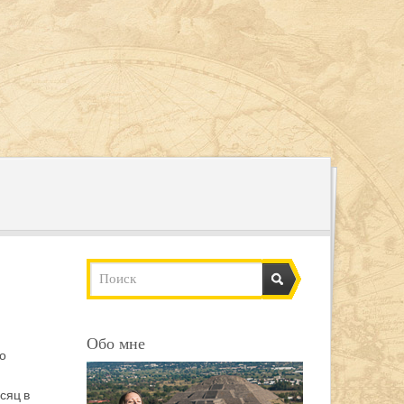
Обо мне
о
сяц в