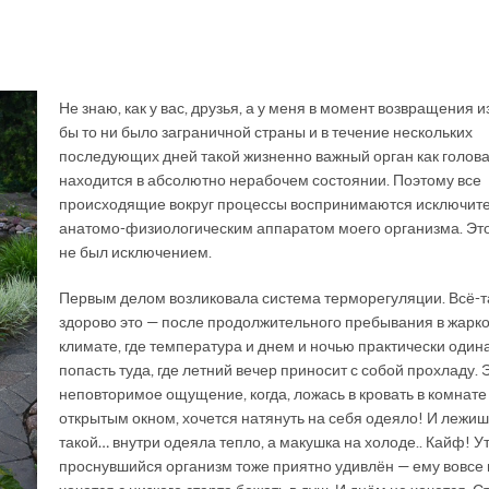
Не знаю, как у вас, друзья, а у меня в момент возвращения и
бы то ни было заграничной страны и в течение нескольких
последующих дней такой жизненно важный орган как голов
находится в абсолютно нерабочем состоянии. Поэтому все
происходящие вокруг процессы воспринимаются исключит
анатомо-физиологическим аппаратом моего организма. Это
не был исключением.
Первым делом возликовала система терморегуляции. Всё-т
здорово это — после продолжительного пребывания в жарк
климате, где температура и днем и ночью практически один
попасть туда, где летний вечер приносит с собой прохладу. 
неповторимое ощущение, когда, ложась в кровать в комнате
открытым окном, хочется натянуть на себя одеяло! И лежиш
такой… внутри одеяла тепло, а макушка на холоде.. Кайф! У
проснувшийся организм тоже приятно удивлён — ему вовсе 