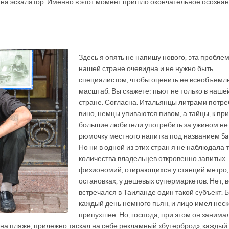
л на эскалатор. Именно в этот момент пришло окончательное осозна
Здесь я опять не напишу нового, эта проблем
нашей стране очевидна и не нужно быть
специалистом, чтобы оценить ее всеобъем
масштаб. Вы скажете: пьют не только в наше
стране. Согласна. Итальянцы литрами потр
вино, немцы упиваются пивом, а тайцы, к пр
большие любители употребить за ужином не
рюмочку местного напитка под названием Sa
Но ни в одной из этих стран я не наблюдала 
количества владельцев откровенно запитых
физиономий, отирающихся у станций метро,
остановках, у дешевых супермаркетов. Нет, в
встречался в Таиланде один такой субъект. 
каждый день немного пьян, и лицо имел нес
припухшее. Но, господа, при этом он занима
на пляже, прилежно таскал на себе рекламный «бутерброд», каждый