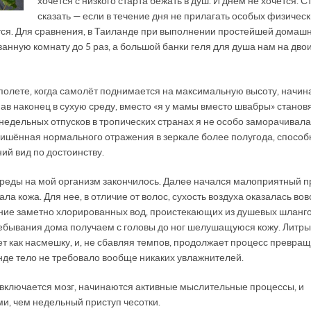
хочется с низкого старта бежать в душ. И днём не хочется. 
сказать — если в течение дня не прилагать особых физичес
ается. Для сравнения, в Таиланде при выполнении простейшей домаш
ванную комнату до 5 раз, а большой банки геля для душа нам на дво
 полете, когда самолёт поднимается на максимальную высоту, начин
ав наконец в сухую среду, вместо «я у мамы вместо швабры» станов
недельных отпусков в тропических странах я не особо заморачивала
 лишённая нормального отражения в зеркале более полугода, способ
ий вид по достоинству.
реды на мой организм закончилось. Далее начался малоприятный п
 кожа. Для нее, в отличие от волос, сухость воздуха оказалась вов
ние заметно хлорированных вод, проистекающих из душевых шланг
пребывания дома получаем с головы до ног шелушащуюся кожу. Литры
 как насмешку, и, не сбавляя темпов, продолжает процесс превра
ланде тело не требовало вообще никаких увлажнителей.
ту включается мозг, начинаются активные мыслительные процессы, и
и, чем недельный приступ чесотки.