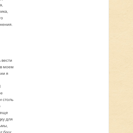
а,
ика,
го
нения.
 вести
 в моем
ии я
Я
ое
и столь
е
 еще
ку для
ьмы,
т блог.