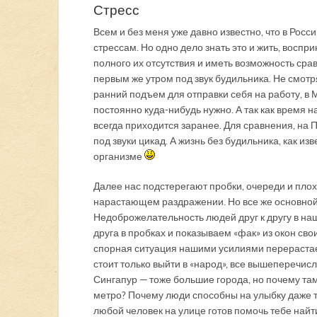
Стресс
Всем и без меня уже давно известно, что в Рос
стрессам. Но одно дело знать это и жить, воспр
полного их отсутствия и иметь возможность срав
первым же утром под звук будильника. Не смот
ранний подъем для отправки себя на работу, в 
постоянно куда-нибудь нужно. А так как время н
всегда приходится заранее. Для сравнения, на П
под звуки цикад. А жизнь без будильника, как и
организме
Далее нас подстерегают пробки, очереди и пло
нарастающем раздражении. Но все же основной и
Недоброжелательность людей друг к другу в наш
друга в пробках и показываем «фак» из окон сво
спорная ситуация нашими усилиями перерастает 
стоит только выйти в «народ», все вышеперечисл
Сингапур — тоже большие города, но почему там
метро? Почему люди способны на улыбку даже то
любой человек на улице готов помочь тебе найти