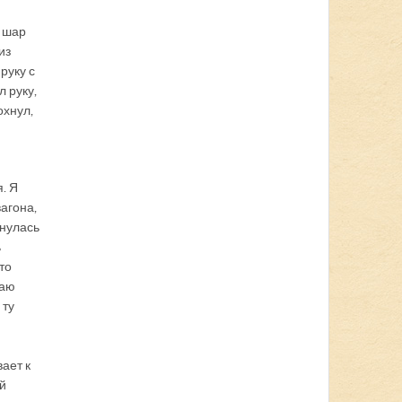
и шар
из
руку с
 руку,
охнул,
. Я
агона,
гнулась
ь
то
жаю
 ту
ает к
ой