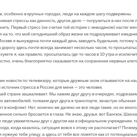
сии, особенно в крупных городах, люди на каждом шагу подвержены
инимая стрессы как данность, другое дело — погрузиться в них после 
нить. Первый стресс (не считая той истории с чемоданом) настиг ме
ря на то, что мой сегодняшний образ жизни не подразумевает ежедн
Москве я вынуждена почти каждый день заводить будильник, потому 
а дорогу здесь почти всегда занимает несколько часов, то просыпать
хукете я, как правило, просыпалась где-то часов в 10 утра и исключи
звестно, очень благоприятно сказывается на сохранении нервных клето
хие новости по телевизору, которые дружным эхом отзываются на н
сточник стресса в России для меня — это человек.
ей стране зашкаливает. Мы хамим друг другу в очередях, подрезаем
их автомобилей, толкаем друг друга в транспорте, зачастую обычная
в конфликт. Нет, конечно же далеко не все люди такие, но их много
енное сильно бросается в глаза. Не знаю, друзья, вот Бангкок, Шанха
 люди уважительны друг с другом как в официальном учреждении, та
гда, когда казалось, ситуация вовсе к этому не располагает? Почем
 нужную тебе улицу, а здесь от тебя все ломятся как от потенциальн