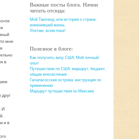
Важные посты блога. Начни
читать отсюда:
Мой Таиланд, или история о стране,
почти
изменившей жизнь
ня
Улетаю, всем пока!
евный
что мне
ся
Полезное в блоге:
тельно
Как получить визу США. Мой личный
к в
опыт
Путешествие по США: маршрут, бюджет,
общие впечатления
Галапагосские острова: инструкция по
ашем
применению
Маршрут путешествия по Мексике
 друг
. И
й,
к и в
у
ого