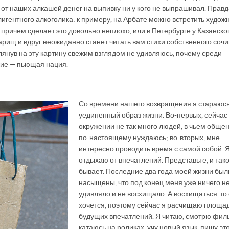
 от наших алкашей денег на выпивку ни у кого не выпрашивал. Правд
лигентного алкоголика; к примеру, на Арбате можно встретить художн
 причем сделает это довольно неплохо, или в Петербурге у Казанско
рищ и вдруг неожиданно станет читать вам стихи собственного сочи
глянув на эту картину свежим взглядом не удивляюсь, почему среди
кие — пьющая нация.
Со времени нашего возвращения я стараюсь
уединенный образ жизни. Во-первых, сейчас
окружении не так много людей, в чьем общен
по-настоящему нуждаюсь; во-вторых, мне
интересно проводить время с самой собой. 
отдыхаю от впечатлений. Представьте, и так
бывает. Последние два года моей жизни был
насыщены, что под конец меня уже ничего н
удивляло и не восхищало. А восхищаться-то
хочется, поэтому сейчас я расчищаю площад
будущих впечатлений. Я читаю, смотрю фил
катаюсь на роликах, учу новый язык, пишу это