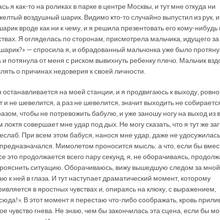
сь я как-то на роликах в парке в центре Москвы, и тут мне откуда ни
елтый воздушный шарик. Видимо кто-то случайно выпустил из рук, 
шарик вроде как ни к чему, и я решила презентовать его кому-нибудь 
твах. Я огляделась по сторонам, присмотрела мальчика, идущего за 
 шарик?» — спросила я, и обрадованный мальчонка уже было протянул
 и потянула от меня с риском вывихнуть ребенку плечо. Мальчик взд
лять о причинах недоверия к своей личности.
он останавливается на моей станции, и я продвигаюсь к выходу, ровно
 и не шевелится, а раз не шевелится, значит выходить не собирается
азом, чтобы не потревожить бабулю, и уже заношу ногу на выход из в
 локтя совершает мне удар под дых. Не могу сказать, что я тут же за
неслаб. При всем этом бабуся, нанося мне удар, даже не удосужилас
 предназначался. Мимолетом проносится мысль: а что, если бы вмес
е это продолжается всего пару секунд, я, не оборачиваясь, продол
 прояснить ситуацию. Оборачиваюсь, вижу вышедшую следом за мной
ю к ней в глаза. И тут наступает драматический момент, которому
ивляется в яростных чувствах и, опираясь на клюку, с выражением,
юда!». В этот момент я перестаю что-либо соображать, кровь прилив
е чувство гнева. Не знаю, чем бы закончилась эта сцена, если бы м