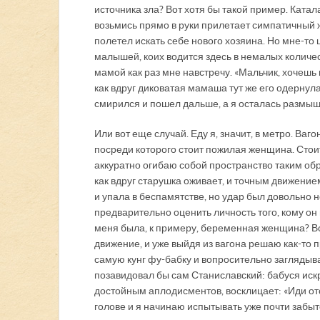
источника зла? Вот хотя бы такой пример. Катала
возьмись прямо в руки прилетает симпатичный ж
полетел искать себе нового хозяина. Но мне-то 
малышей, коих водится здесь в немалых количес
мамой как раз мне навстречу. «Мальчик, хочешь
как вдруг диковатая мамаша тут же его одернула
смирился и пошел дальше, а я осталась размыш
Или вот еще случай. Еду я, значит, в метро. Ваг
посреди которого стоит пожилая женщина. Стоит
аккуратно огибаю собой пространство таким обр
как вдруг старушка оживает, и точным движением
и упала в беспамятстве, но удар был довольно 
предварительно оценить личность того, кому он
меня была, к примеру, беременная женщина? Вс
движение, и уже выйдя из вагона решаю как-то
самую кунг фу-бабку и вопросительно заглядыва
позавидовал бы сам Станиславский: бабуся искр
достойным аплодисментов, восклицает: «Иди отс
голове и я начинаю испытывать уже почти забыто