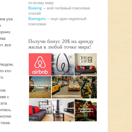
по всему миру
Booking
— мой любимый поисковик
отелей
аем уха
Roomguru
— еще один надежный
поисковик
я
черних
тва
Получи бонус 20$ на аренду
т, все
жилья в любой точке мира!
 людом,
то кто-
го
том
аве с
тата
илась.
кнопки
глаза.