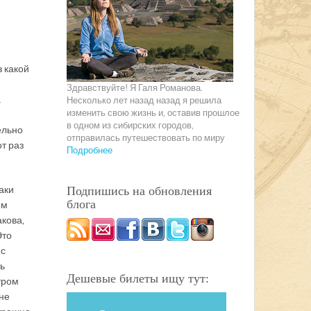
з какой
Здравствуйте! Я Галя Романова.
а
Несколько лет назад назад я решила
изменить свою жизнь и, оставив прошлое
в одном из сибирских городов,
ельно
отправилась путешествовать по миру
т раз
Подробнее
аки
Подпишись на обновления
блога
ом
акова,
Это
 с
ь
Дешевые билеты ищу тут:
тром
не