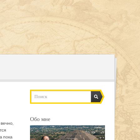
Обо мне
 вечно,
тся
а пока