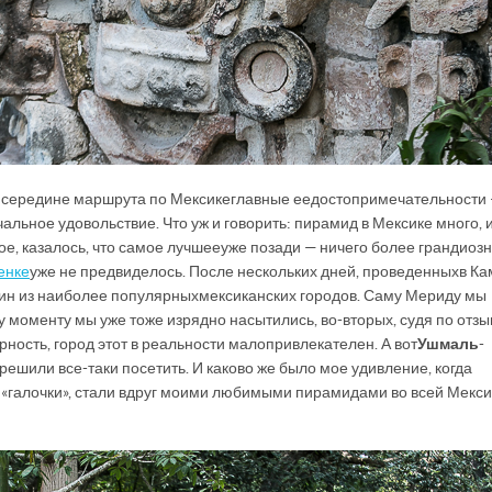
 к середине маршрута по Мексике главные ее достопримечательности
льное удовольствие. Что уж и говорить: пирамид в Мексике много, 
ое, казалось, что самое лучшее уже позади — ничего более грандиозн
енке
уже не предвиделось. После нескольких дней, проведенных в Ка
один из наиболее популярных мексиканских городов. Саму Мериду мы
у моменту мы уже тоже изрядно насытились, во-вторых, судя по отз
ность, город этот в реальности малопривлекателен. А вот
Ушмаль
-
ешили все-таки посетить. И каково же было мое удивление, когда
 «галочки», стали вдруг моими любимыми пирамидами во всей Мекс