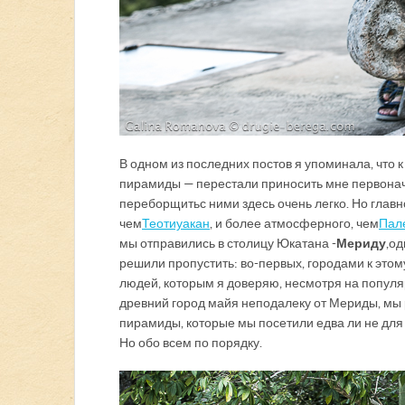
В одном из последних постов я упоминала, что
пирамиды — перестали приносить мне первонача
переборщить с ними здесь очень легко. Но главн
чем
Теотиуакан
, и более атмосферного, чем
Пал
мы отправились в столицу Юкатана -
Мериду
, 
решили пропустить: во-первых, городами к этом
людей, которым я доверяю, несмотря на популяр
древний город майя неподалеку от Мериды, мы р
пирамиды, которые мы посетили едва ли не для
Но обо всем по порядку.