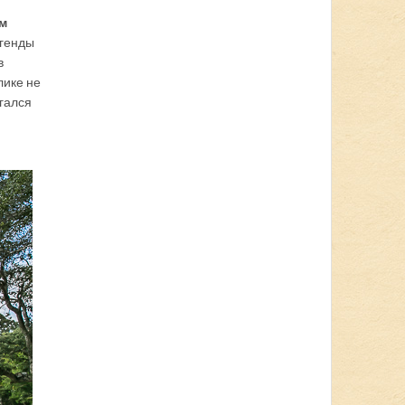
м
егенды
в
лике не
игался