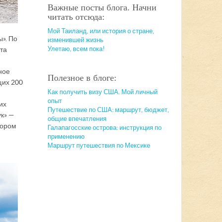
Важные посты блога. Начни
читать отсюда:
Мой Таиланд, или история о стране,
ы». По
изменившей жизнь
Улетаю, всем пока!
ета
ное
Полезное в блоге:
щих 200
Как получить визу США. Мой личный
опыт
их
Путешествие по США: маршрут, бюджет,
к» —
общие впечатления
тором
Галапагосские острова: инструкция по
применению
Маршрут путешествия по Мексике