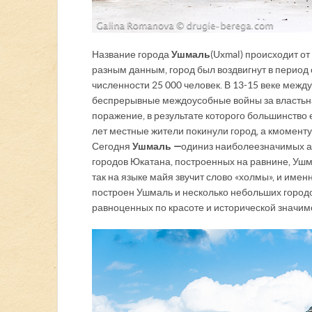
Название города
Ушмаль
(Uxmal) происходит от
разным данным, город был воздвигнут в период 
численности 25 000 человек. В 13-15 веке меж
беспрерывные междоусобные войны за власть на
поражение, в результате которого большинство
лет местные жители покинули город, а к момен
Сегодня
Ушмаль —
один из наиболее значимых а
городов Юкатана, построенных на равнине, Ушма
так на языке майя звучит слово «холмы», и име
построен Ушмаль и несколько небольших городо
равноценных по красоте и исторической значим