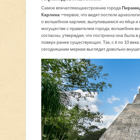
Самое впечатляющее строение города
Пирами
Карлика —
первое, что видят постели археолог
о волшебном карлике, вылупившемся из яйца и 
могуществе с правителем города, волшебник воз
согласны, утверждая, что построена она была в
поверх ранее существующих. Так, с 6 по 10 век
сегодняшним меркам выглядит довольно внуши