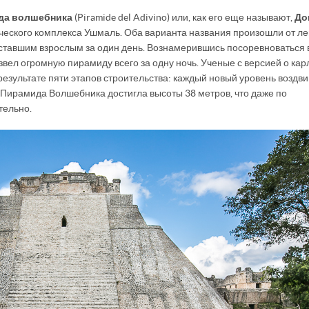
да волшебника
(Piramide del Adivino) или, как его еще называют,
До
ического комплекса Ушмаль. Оба варианта названия произошли от л
ставшим взрослым за один день. Вознамерившись посоревноваться 
вел огромную пирамиду всего за одну ночь. Ученые с версией о кар
 результате пяти этапов строительства: каждый новый уровень воздв
а Пирамида Волшебника достигла высоты 38 метров, что даже по
тельно.