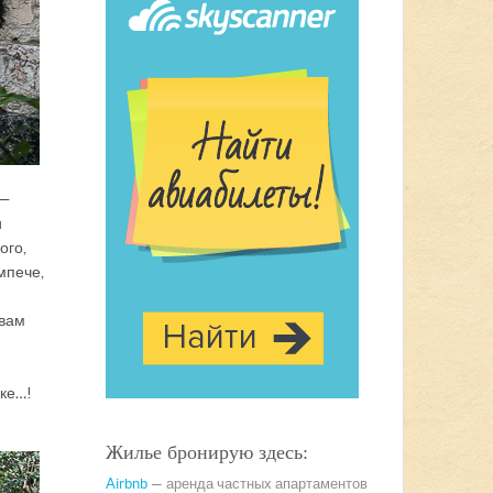
 —
и
ого,
мпече,
ывам
ике…!
Жилье бронирую здесь:
Airbnb
— аренда частных апартаментов