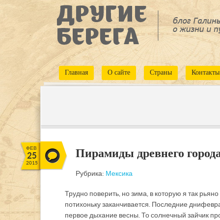
Главная
О сайте
Страны
Контакты
ФЕВ
Пирамиды древнего город
25
2015
Рубрика:
Мексика
Трудно поверить, но зима, в которую я так рьяно
потихоньку заканчивается. Последние дни февра
первое дыхание весны. То солнечный зайчик про