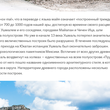
 «ox-mal», что в переводе с языка майя означает «построенный трижд
от 700 до 1000 годов нашей эры, достигнув ко времени своего расцв
ду Ушмалем и его соседями, городами Майапан и Чичен-Ица, шли
 полуострове. Но уже в начале 13 века Ушмаль потерпел значитель
 его величественных построек было разрушено. В течение последую
ту прихода на Юкатан испанцев Ушмаль был окончательно заброшен.
рхеологических памятников Мексики. В отличие от всех других древн
ль воздвигнут на холмах — единственных на всем полуострове. «Пуу
нно от него пошло название одноименного архитектурного стиля, в ко
в в округе. На территории древнего города расположены несколько
ости построек.