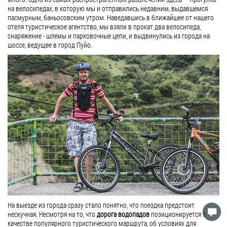
на велосипедах, в которую мы и отправились недавним, выдавшемся
пасмурным, баньосовским утром. Наведавшись в ближайшее от нашего
отеля туристическое агентство, мы взяли в прокат два велосипеда,
снаряжение - шлемы и парковочные цепи, и выдвинулись из города на
шоссе, ведущее в город Пуйо.
На выезде из города сразу стало понятно, что поездка предстоит
нескучная. Несмотря на то, что
дорога водопадов
позиционируется в
качестве популярного туристического маршрута, об условиях для