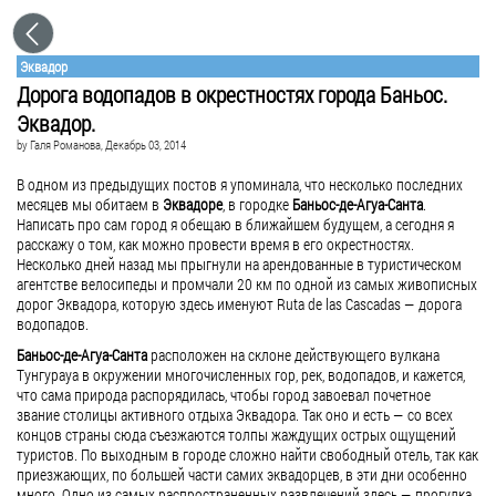
Эквадор
Дорога водопадов в окрестностях города Баньос.
Эквадор.
by
Галя Романова
, Декабрь 03, 2014
В одном из предыдущих постов я упоминала, что несколько последних
месяцев мы обитаем в
Эквадоре
, в городке
Баньос-де-Агуа-Санта
.
Написать про сам город я обещаю в ближайшем будущем, а сегодня я
расскажу о том, как можно провести время в его окрестностях.
Несколько дней назад мы прыгнули на арендованные в туристическом
агентстве велосипеды и промчали 20 км по одной из самых живописных
дорог Эквадора, которую здесь именуют Ruta de las Cascadas — дорога
водопадов.
Баньос-де-Агуа-Санта
расположен на склоне действующего вулкана
Тунгурауа в окружении многочисленных гор, рек, водопадов, и кажется,
что сама природа распорядилась, чтобы город завоевал почетное
звание столицы активного отдыха Эквадора. Так оно и есть — со всех
концов страны сюда съезжаются толпы жаждущих острых ощущений
туристов. По выходным в городе сложно найти свободный отель, так как
приезжающих, по большей части самих эквадорцев, в эти дни особенно
много. Одно из самых распространенных развлечений здесь — прогулка