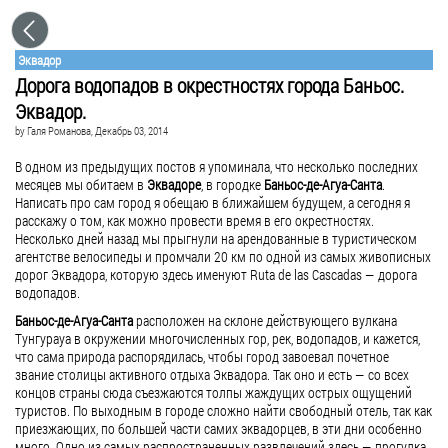
Эквадор
Дорога водопадов в окрестностях города Баньос.
Эквадор.
by
Галя Романова
, Декабрь 03, 2014
В одном из предыдущих постов я упоминала, что несколько последних
месяцев мы обитаем в
Эквадоре
, в городке
Баньос-де-Агуа-Санта
.
Написать про сам город я обещаю в ближайшем будущем, а сегодня я
расскажу о том, как можно провести время в его окрестностях.
Несколько дней назад мы прыгнули на арендованные в туристическом
агентстве велосипеды и промчали 20 км по одной из самых живописных
дорог Эквадора, которую здесь именуют Ruta de las Cascadas — дорога
водопадов.
Баньос-де-Агуа-Санта
расположен на склоне действующего вулкана
Тунгурауа в окружении многочисленных гор, рек, водопадов, и кажется,
что сама природа распорядилась, чтобы город завоевал почетное
звание столицы активного отдыха Эквадора. Так оно и есть — со всех
концов страны сюда съезжаются толпы жаждущих острых ощущений
туристов. По выходным в городе сложно найти свободный отель, так как
приезжающих, по большей части самих эквадорцев, в эти дни особенно
много. Одно из самых распространенных развлечений здесь — прогулка