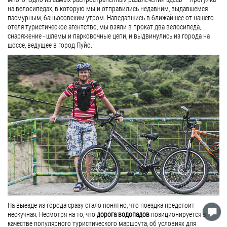
на велосипедах, в которую мы и отправились недавним, выдавшемся
пасмурным, баньосовским утром. Наведавшись в ближайшее от нашего
отеля туристическое агентство, мы взяли в прокат два велосипеда,
снаряжение - шлемы и парковочные цепи, и выдвинулись из города на
шоссе, ведущее в город Пуйо.
На выезде из города сразу стало понятно, что поездка предстоит
нескучная. Несмотря на то, что
дорога водопадов
позиционируется в
качестве популярного туристического маршрута, об условиях для