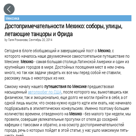
Мексика
Достопримечательности Мехико: соборы, улицы,
летающие танцоры и Фрида
by
Галя Романова
, Сентябрь 20, 2014
Сегодня в блоге обобщающий и завершающий пост о
Мехико
, с
которого началось наше двухмесячное самостоятельное путешествие по
Мексике.
Мехико
- самая большая столица Латинской Америки и один из
крупнейших городов в мире. Достойных посещения мест в нем очень
много, но так как задачи увидеть их все мы перед собой не ставили,
расскажу лишь о некоторых из них.
Самому началу нашего
путешествия по Мексике
предшествовал
насыщенный
автопробег по США
, после которого мы, вымотавшись как
физически, так и эмоционально, еще долго не могли прийти в себя, а от
одной лишь мысли, что снова нужно куда-то идти или ехать, нас начинало
подбрасывать в эпилептических конвульсиях. Именно поэтому большее
количество времени, отведенного на
Мехико
- без малого три недели, мы
провели, совершая увлекательные прогулки от отеля до соседней
кафешки с такосами и обратно, а на осмотр достопримечательностей
города, речь о которых пойдет в этой статье, у нас ушло максимум пять-
шесть дней.