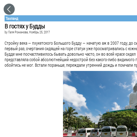
Таиланд
В гостях у Будды
by
Галя Романова
, Ноябрь 25, 2017
Стройку века — пхукетского Большого Будду — начатую аж в 2007 году, до си
первый раз, очертания сидящей на горе статуи уже просматривались с южн
Будде мне посчастливилось бывать довольно часто, он во всей красе сидел
представляла собой абсолютнейший недострой без какого-либо видимого пр
обойтись не мог. Встали пораньше, переждали утренний дождь и помчали п