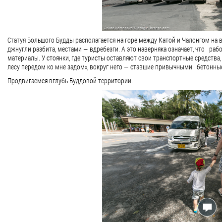
Статуя Большого Будды располагается на горе между Катой и Чалонгом на 
джнугли разбита, местами — вдребезги. А это наверняка означает, что рабо
материалы. У стоянки, где туристы оставляют свои транспортные средства, 
лесу передом ко мне задом», вокруг него — ставшие привычными бетонные
Продвигаемся вглубь Буддовой территории.