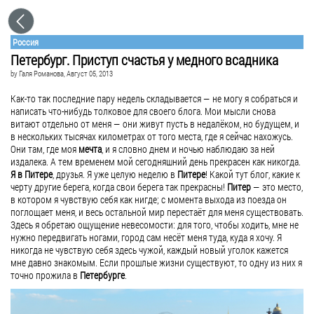
Россия
Петербург. Приступ счастья у медного всадника
by
Галя Романова
, Август 05, 2013
Как-то так последние пару недель складывается — не могу я собраться и
написать что-нибудь толковое для своего блога. Мои мысли снова
витают отдельно от меня — они живут пусть в недалёком, но будущем, и
в нескольких тысячах километрах от того места, где я сейчас нахожусь.
Они там, где моя
мечта
, и я словно днем и ночью наблюдаю за ней
издалека. А тем временем мой сегодняшний день прекрасен как никогда.
Я в Питере
, друзья. Я уже целую неделю в
Питере
! Какой тут блог, какие к
черту другие берега, когда свои берега так прекрасны!
Питер
— это место,
в котором я чувствую себя как нигде; с момента выхода из поезда он
поглощает меня, и весь остальной мир перестаёт для меня существовать.
Здесь я обретаю ощущение невесомости: для того, чтобы ходить, мне не
нужно передвигать ногами, город сам несёт меня туда, куда я хочу. Я
никогда не чувствую себя здесь чужой, каждый новый уголок кажется
мне давно знакомым. Если прошлые жизни существуют, то одну из них я
точно прожила в
Петербурге
.