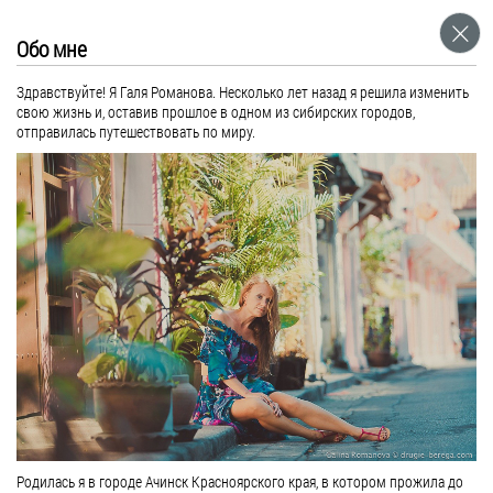
Найхарн. Заключительное
Июль 17, 2018
Обо мне
Россия
Здравствуйте! Я Галя Романова. Несколько лет назад я решила изменить
В продолжение рассказа про наш любимый пляж на Пхукете.
свою жизнь и, оставив прошлое в одном из сибирских городов,
отправилась путешествовать по миру.
Театр начинается с вешалки, а Найхарн с парковки. Мотобайки здесь принято
выстраивать в стройные ряды и...
Родилась я в городе Ачинск Красноярского края, в котором прожила до