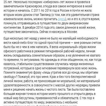
25 лет. Несколько последних «сибирских» лет жизни я провела в
Про Найхарн и бунгало, которого больше нет
замечательном Красноярске, откуда все самое интересное в моей
истории и началось. С 2011 по 2014 год в России я почти не жила:
Апрель 26, 2018
вторым моим домом стал Таиланд (о том, как эта удивительная страна
Таиланд
изменила мою жизнь, можно прочитать
здесь
), но и его я, спустя время,
покинула, отправившись в путешествие по двум американским
Было бы несправедливо написать про пляж Найхарн и не упомянуть о
примыкающем к нему районе с одноименным названием. Расположенный на
континентам. В декабре 2014 года это, самое длинное в моей жизни,
паре-тройке убегающих от...
путешествие закончилось. Сейчас я нахожусь в Москве.
Еще несколько лет назад у меня не было ни малейшей необходимости
вести какой-либо блог по одной простой причине — мне ровным счетом
было бы не о чем в нем написать. Я вела «нормальный» образ жизни
офисного работника в режиме пятидневной рабочей недели, личная
жизнь складывалась сомнительным образом, а на увлечения не хватало
то времени, то энтузиазма. Но однажды в этом обыденном, но, как тогда
казалось, стабильном существовании случилась череда жизненных
потрясений, которые в одно мгновение перевернули всю мою жизнь.
Помните знаменитую фразу «лишь утратив все до конца, мы обретаем
свободу»? Пожалуй, это про меня. Крах и без того бесперспективной
личной жизни, работа, не приносившая ни моральной, ни материальной
удовлетворенности, в совокупности с массой других неурядиц привели
меня к решению начать жизнь с чистого листа. Так была поставлена
большая жирная точка в истории моего прошлого и открыта дверь в
новый мир без рутины, привязанностей и обязательств. С тех пор я
активно путешествую по миру, знакомлюсь с необыкновенными людьми,