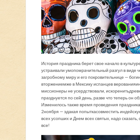
История праздника берет свое начало в культур
устраивали умопомрачительный разгул в виде 
загробному миру и его покровительнице — богине
вторжением же в Мексику испанцев верования инд
миссионеры не усердствовали, искоренить древ
празднуется по сей день, разве что теперь он о
Изменилось также время проведения праздника: в
2 ноября — эдакая попытка совместить индейск
всех усопших и Днем всех святых, надо сказать
все!