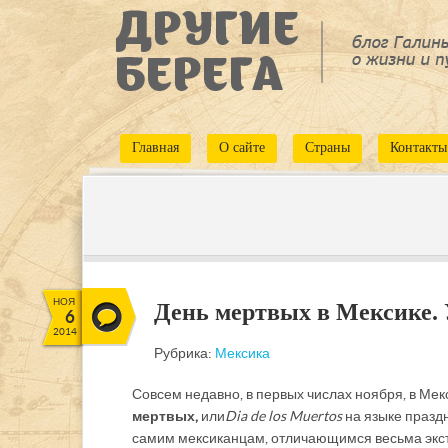
Главная
О сайте
Страны
Контакты
НОЯ
День мертвых в Мексике. 
6
2014
Рубрика:
Мексика
Совсем недавно, в первых числах ноября, в Мек
мертвых,
или
Dia de los Muertos
на языке празд
самим мексиканцам, отличающимся весьма экстр