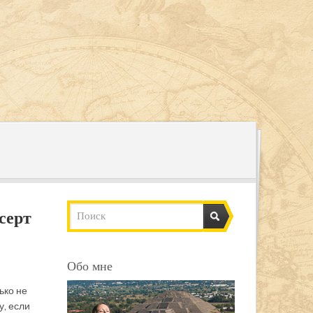
серт
Обо мне
ько не
у, если