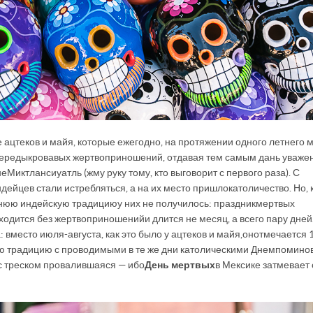
е ацтеков и майя, которые ежегодно, на протяжении одного летнего 
череды кровавых жертвоприношений, отдавая тем самым дань уваже
 Миктлансиуатль (жму руку тому, кто выговорит с первого раза). С
ейцев стали истребляться, а на их место пришло католичество. Но, 
нюю индейскую традицию у них не получилось: праздник мертвых
бходится без жертвоприношений и длится не месяц, а всего пару дней
место июля-августа, как это было у ацтеков и майя, он отмечается 1
ую традицию с проводимыми в те же дни католическими Днем помино
, с треском провалившаяся — ибо
День мертвых
в Мексике затмевает