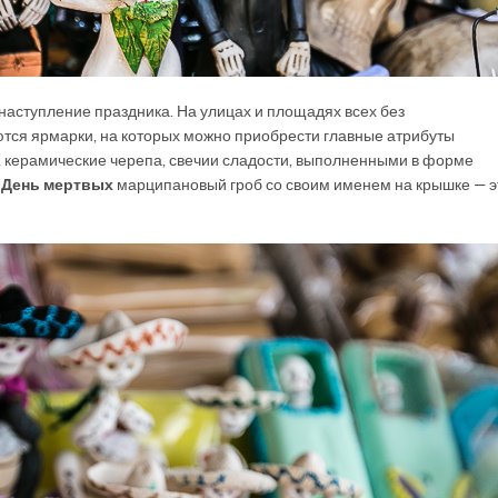
аступление праздника. На улицах и площадях всех без
тся ярмарки, на которых можно приобрести главные атрибуты
в, керамические черепа, свечи и сладости, выполненными в форме
в
День мертвых
марципановый гроб со своим именем на крышке — э