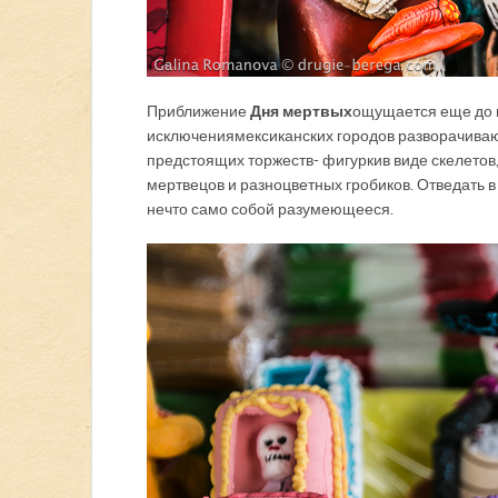
Приближение
Дня мертвых
ощущается еще до н
исключения мексиканских городов разворачиваю
предстоящих торжеств - фигурки в виде скелето
мертвецов и разноцветных гробиков. Отведать 
нечто само собой разумеющееся.