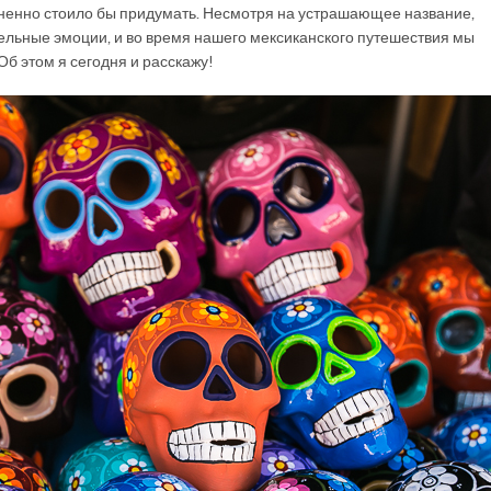
мненно стоило бы придумать. Несмотря на устрашающее название,
ельные эмоции, и во время нашего мексиканского путешествия мы
Об этом я сегодня и расскажу!