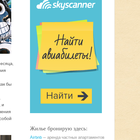
месяца,
ния
как бы
.
 и
вения
 собой
Жилье бронирую здесь:
Airbnb
— аренда частных апартаментов