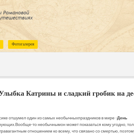
Фотогалерея
Улыбка Катрины и сладкий гробик на де
сике отшумел один из самых необычных праздников в мире -
День
нующих. Вообще-то необычным он может показаться кому угодно, тол
авагантным отношением ко всему, что связано со смертью, поэтом