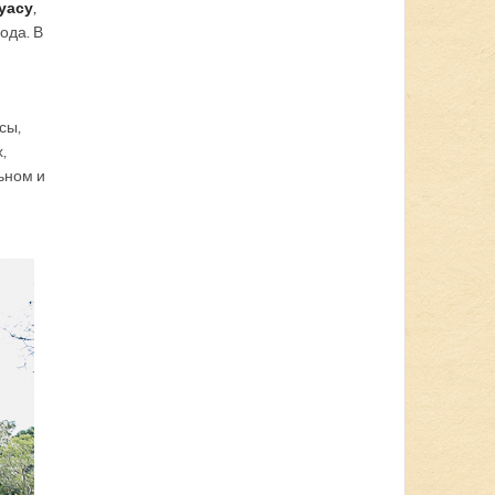
уасу
,
ода. В
сы,
,
льном и