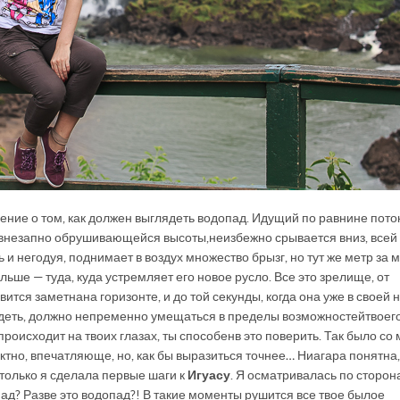
ение о том, как должен выглядеть водопад. Идущий по равнине пото
 внезапно обрушивающейся высоты, неизбежно срывается вниз, всей
и негодуя, поднимает в воздух множество брызг, но тут же метр за 
альше — туда, куда устремляет его новое русло. Все это зрелище, от
ится заметна на горизонте, и до той секунды, когда она уже в своей 
лядеть, должно непременно умещаться в пределы возможностей твоег
происходит на твоих глазах, ты способен в это поверить. Так было со 
ектно, впечатляюще, но, как бы выразиться точнее… Ниагара понятна,
 только я сделала первые шаги к
Игуасу
. Я осматривалась по сторон
ад? Разве это водопад?! В такие моменты рушится все твое былое