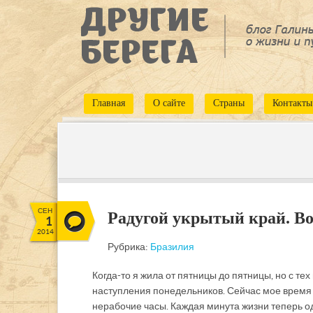
Главная
О сайте
Страны
Контакты
СЕН
Радугой укрытый край. Во
1
2014
Рубрика:
Бразилия
Когда-то я жила от пятницы до пятницы, но с те
наступления понедельников. Сейчас мое время н
нерабочие часы. Каждая минута жизни теперь од