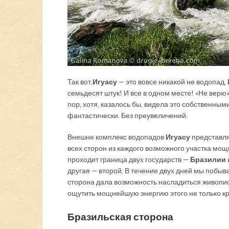
Так вот,
Игуасу
— это вовсе никакой не водопад,
семьдесят штук! И все в одном месте! «Не верю»
пор, хотя, казалось бы, видела это собственным
фантастически. Без преувеличений.
Внешне комплекс водопадов
Игуасу
представля
всех сторон из каждого возможного участка мо
проходит граница двух государств —
Бразилии
другая — второй. В течение двух дней мы побыв
сторона дала возможность насладиться живопис
ощутить мощнейшую энергию этого не только кр
Бразильская сторона