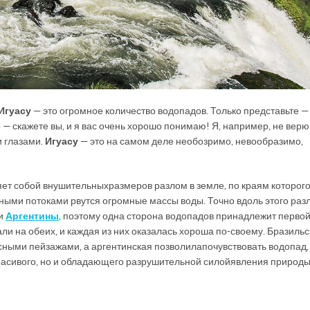
Игуасу
— это огромное количество водопадов. Только представьте —
 — скажете вы, и я вас очень хорошо понимаю! Я, например, не верю
и глазами.
Игуасу
— это на самом деле необозримо, невообразимо,
ет собой внушительных размеров разлом в земле, по краям которого
щными потоками рвутся огромные массы воды. Точно вдоль этого раз
и
Аргентины
, поэтому одна сторона водопадов принадлежит первой
али на обеих, и каждая из них оказалась хороша по-своему. Бразиль
ными пейзажами, а аргентинская позволила почувствовать водопад,
асивого, но и обладающего разрушительной силой явления природы