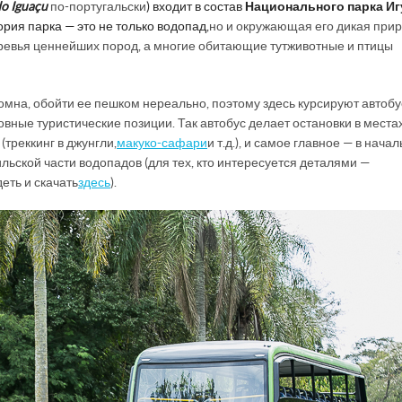
do Iguaçu
по-португальски
) входит в состав
Национального парка Иг
рия парка — это не только водопад,
но и окружающая его дикая прир
евья ценнейших пород, а многие обитающие тут животные и птицы
ромна, обойти ее пешком нереально, поэтому здесь курсируют автобу
ные туристические позиции. Так автобус делает остановки в местах
треккинг в джунгли,
макуко-сафари
и т.д.), и самое главное — в нача
ьской части водопадов (для тех, кто интересуется деталями —
еть и скачать
здесь
).