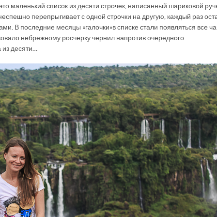
это маленький список из десяти строчек, написанный шариковой руч
неспешно перепрыгивает с одной строчки на другую, каждый раз ост
ами. В последние месяцы «галочки» в списке стали появляться все ч
ствовало небрежному росчерку чернил напротив очередного
 из десяти…