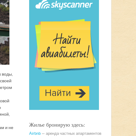
к воды,
 своей
метром
новой
о
мной,
Жилье бронирую здесь:
ам и не
Airbnb
— аренда частных апартаментов