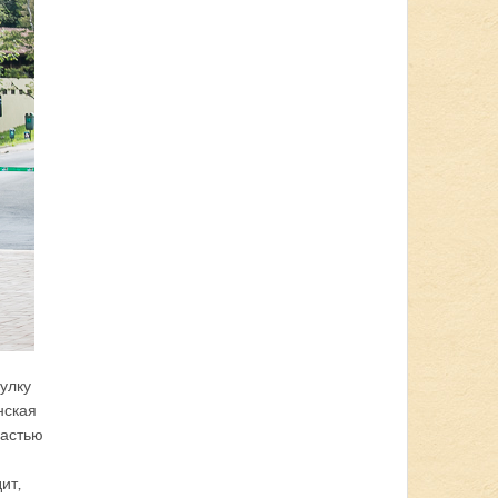
гулку
нская
частью
ит,