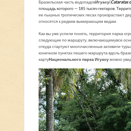
Бразильская часть водопадов
Игуасу
(
Cataratas 
площадь которого — 185 тысяч гектаров. Террито
ее пышных тропических лесах произрастают дер
относятся к редким вымирающим видам.
Как вы уже успели понять, территория парка ог
следующие по маршруту, включающему все основ
откуда стартуют многочисленные активити-туры (
конечном пунктах пешего маршрута вдоль бразил
карту
Национального парка Игуасу
можно увид