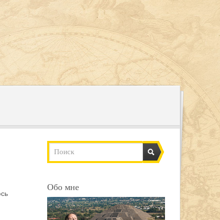
Обо мне
юсь