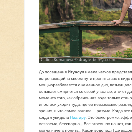
До посещения
Игуасу
я имела четкое представл
встречающий на своем пути препятствие в виде
мощью разбивается о каменное дно, возмущаясь 
остывает, смиряется со своей участью, и течет д
момента того, как обреченная вода только станов
ипостаси уходит туда, где ее невозможно разг
зрения, и что самое важное — разума. Когда все 
когда я увидела
Ниагару
. Это было громко, эфф
осязаема, бесспорна… Все это сошло на нет, как
могла ничего понять… Какой водопад? Где водоп