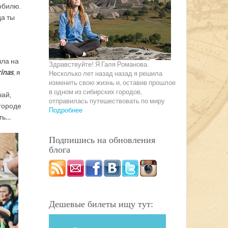
обилю.
да ты
шла на
Здравствуйте! Я Галя Романова.
rinas
, я
Несколько лет назад назад я решила
изменить свою жизнь и, оставив прошлое
в одном из сибирских городов,
чай,
отправилась путешествовать по миру
 городе
Подробнее
ать…
Подпишись на обновления
блога
Дешевые билеты ищу тут: