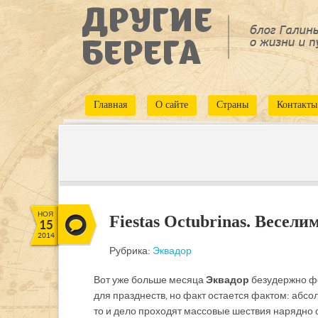
Главная
О сайте
Страны
Контакты
НОЯ
Fiestas Octubrinas. Весели
15
2014
Рубрика:
Эквадор
Вот уже больше месяца
Эквадор
безудержно фес
для празднеств, но факт остается фактом: абсо
то и дело проходят массовые шествия нарядно о