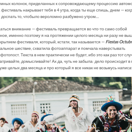
ромных колонок, приделанных к сопровождающему процессию автом
 фестиваль накрывает тебя в 4 утра, когда ты еще спишь, днем — ког
доспать то, что
было вероломно разбужено утром…
щаться внимание — фестиваль превращается во что-то само собой
ное, именно поэтому я на протяжении целого месяца ни разу не вы
рытием фестиваля, который, кстати, так называется —
Fiestas Octub
евальное шествие, схватила фотоаппарат и помчала наверстывать
топост. Текста в нем практически не будет, ибо это как раз тот слу
атривайте, домысливайте! Ах да, чуть не забыла: дело происходит в
 уже целых два месяца и про который я все никак не возьмусь напис