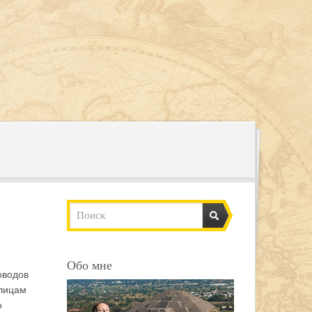
Обо мне
оводов
улицам
о