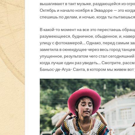
вышагивают в такт музыке, раздающейся из ог
Октябрь и начало ноября в Эквадоре — это когда
спешишь по делам, и ночью, когда ты пытаешься 
В какой-то момент на все это перестаешь обра
разумеющееся, будничное, обыденное, и, навер
улицу с фотокамерой… Однако, перед самым зак
заметила в окне идущее через весь город танц
упущенное, результатом чего стал сегодняшний фо
когда лучше один раз увидеть… Смотрите, рассм
Баньос-де-Агуа- Санта, в котором мы живем вот