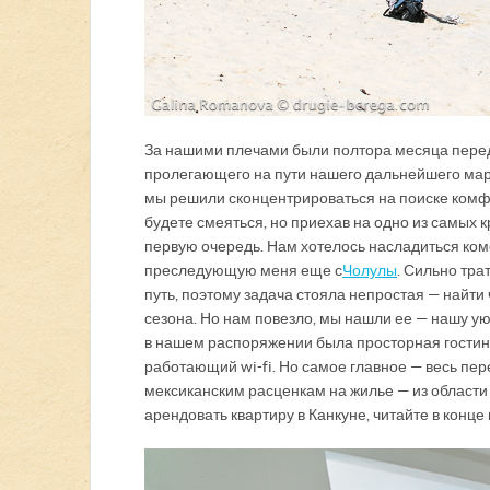
За нашими плечами были полтора месяца передв
пролегающего на пути нашего дальнейшего марш
мы решили сконцентрироваться на поиске комфо
будете смеяться, но приехав на одно из самых 
первую очередь. Нам хотелось насладиться ком
преследующую меня еще с
Чолулы
. Сильно тра
путь, поэтому задача стояла непростая — найти 
сезона. Но нам повезло, мы нашли ее — нашу у
в нашем распоряжении была просторная гостин
работающий wi-fi. Но самое главное — весь пер
мексиканским расценкам на жилье — из области ф
арендовать квартиру в Канкуне, читайте в конце 