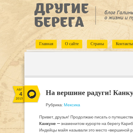
Главная
О сайте
Страны
Контакты
АВГ
На вершине радуги! Канк
4
2015
Рубрика:
Мексика
Привет, друзья! Продолжаю писать о путешеств
Канкуне —
знаменитом курорте на берегу Кариб
Индейцы майя называли это место «вершиной раду