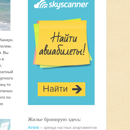
Канкун,
телям,
м. Вы
 в
,
тратный
ортного
нец-то
тлично
что по
но
Жилье бронирую здесь:
Airbnb
— аренда частных апартаментов