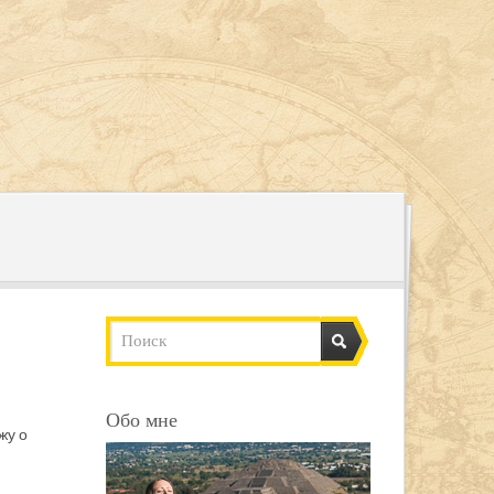
Обо мне
жу о