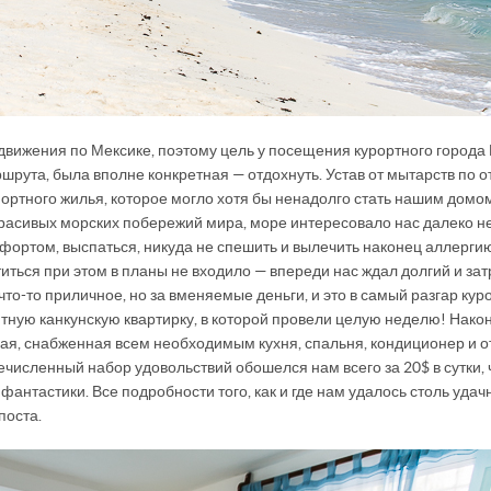
ижения по Мексике, поэтому цель у посещения курортного города 
рута, была вполне конкретная — отдохнуть. Устав от мытарств по о
ртного жилья, которое могло хотя бы ненадолго стать нашим домо
красивых морских побережий мира, море интересовало нас далеко не
фортом, выспаться, никуда не спешить и вылечить наконец аллергию
титься при этом в планы не входило — впереди нас ждал долгий и за
что-то приличное, но за вменяемые деньги, и это в самый разгар кур
ютную канкунскую квартирку, в которой провели целую неделю! Нако
ая, снабженная всем необходимым кухня, спальня, кондиционер и о
ечисленный набор удовольствий обошелся нам всего за 20$ в сутки, 
антастики. Все подробности того, как и где нам удалось столь удач
поста.