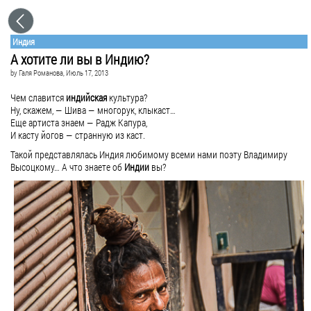
Индия
А хотите ли вы в Индию?
by
Галя Романова
, Июль 17, 2013
Чем славится
индийская
культура?
Ну, скажем, — Шива — многорук, клыкаст…
Еще артиста знаем — Радж Капура,
И касту йогов — странную из каст.
Такой представлялась Индия любимому всеми нами поэту Владимиру
Высоцкому… А что знаете об
Индии
вы?