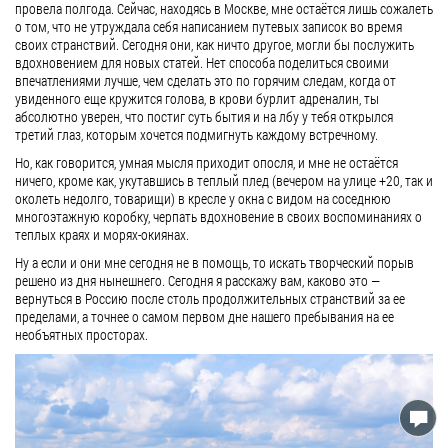
провела полгода. Сейчас, находясь в Москве, мне остаётся лишь сожалеть
о том, что не утруждала себя написанием путевых записок во время
своих странствий. Сегодня они, как ничто другое, могли бы послужить
вдохновением для новых статей. Нет способа поделиться своими
впечатлениями лучше, чем сделать это по горячим следам, когда от
увиденного еще кружится голова, в крови бурлит адреналин, ты
абсолютно уверен, что постиг суть бытия и на лбу у тебя открылся
третий глаз, которым хочется подмигнуть каждому встречному.
Но, как говорится, умная мысля приходит опосля, и мне не остаётся
ничего, кроме как, укутавшись в теплый плед (вечером на улице +20, так и
околеть недолго, товарищи) в кресле у окна с видом на соседнюю
многоэтажную коробку, черпать вдохновение в своих воспоминаниях о
теплых краях и морях-окиянах.
Ну а если и они мне сегодня не в помощь, то искать творческий порыв
решено из дня нынешнего. Сегодня я расскажу вам, каково это —
вернуться в Россию после столь продолжительных странствий за ее
пределами, а точнее о самом первом дне нашего пребывания на ее
необъятных просторах.