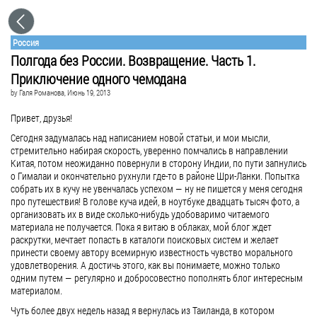
Россия
Полгода без России. Возвращение. Часть 1.
Приключение одного чемодана
by
Галя Романова
, Июнь 19, 2013
Привет, друзья!
Сегодня задумалась над написанием новой статьи, и мои мысли,
стремительно набирая скорость, уверенно помчались в направлении
Китая, потом неожиданно повернули в сторону Индии, по пути запнулись
о Гималаи и окончательно рухнули где-то в районе Шри-Ланки. Попытка
собрать их в кучу не увенчалась успехом — ну не пишется у меня сегодня
про путешествия! В голове куча идей, в ноутбуке двадцать тысяч фото, а
организовать их в виде сколько-нибудь удобоваримо читаемого
материала не получается. Пока я витаю в облаках, мой блог ждет
раскрутки, мечтает попасть в каталоги поисковых систем и желает
принести своему автору всемирную известность чувство морального
удовлетворения. А достичь этого, как вы понимаете, можно только
одним путем — регулярно и добросовестно пополнять блог интересным
материалом.
Чуть более двух недель назад я вернулась из Таиланда, в котором